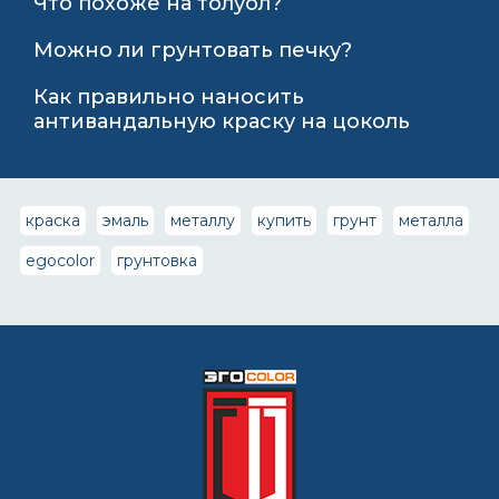
Что похоже на толуол?
Можно ли грунтовать печку?
Как правильно наносить
антивандальную краску на цоколь
краска
эмаль
металлу
купить
грунт
металла
egocolor
грунтовка