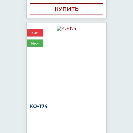
КУПИТЬ
Хит
New
КО-174