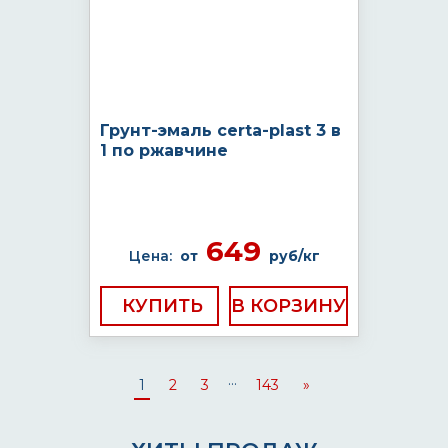
Грунт-эмаль certa-plast 3 в
1 по ржавчине
649
Цена:
от
руб/кг
КУПИТЬ
...
1
2
3
143
»