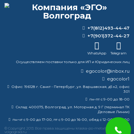
+7(812)493-44-47
ВОПРОС-ОТВЕТ
+7(901)372-44-27
Какую температуру выдерживает
краска серебрянка?
WhatsApp
Telegram
Осуществляем поставки только для ИП и Юридических лиц
Нужно ли грунтовать металл после
преобразователя ржавчины?
egocolor@inbox.ru
egocolor1
Какое самое сильное химическое
Офис:
196128 г. Санкт - Петербург, ул. Варшавская, д5 к2, офис
средство для удаления краски?
301
пн-пт с 9-00 до 18-00
Вспучилась краска
Склад:
400075, Волгоград, ул. Моторная д. 9 Г (терминал ТК
Деловые Линии)
пн-чт с 9-00 до 17-00, пт с 9-00 до 16-00, обед с 12-00 до 13-00
© Copyright 2013. Все права защищены kraska-po-metallu-
краска
эмаль
металлу
купить
грунт
металла
volgograd.ru