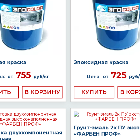
ая краска
Эпоксидная краска
755
725
а:
от
руб/кг
Цена:
от
руб/
ИТЬ
КУПИТЬ
Грунт-эмаль 2к ПУ экс
вка двухкомпонентная
«ФАРБЕН ПРОФ»
дная