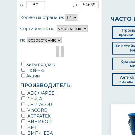
от
до
Кол-во на странице:
ЧАСТО 
Сортировать по:
Пром
краски 
по
Химстойк
ме
Краска
Хиты продаж
ме
Новинки
Акции
Антико
краска 
ПРОИЗВОДИТЕЛЬ:
ABC ФАРБЕН
CERTA
CERTACOR
VinCORE
АСТРАТЕК
ВИНИКОР
ВМП
ВМП-НЕВА