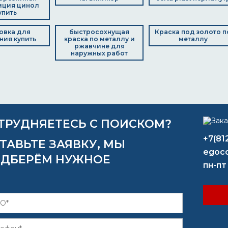
иция цинол
упить
овка для
быстросохнущая
Краска под золото п
ия купить
краска по металлу и
металлу
ржавчине для
наружных работ
ТРУДНЯЕТЕСЬ С ПОИСКОМ?
+7(81
ТАВЬТЕ ЗАЯВКУ, МЫ
egoco
ДБЕРЁМ НУЖНОЕ
пн-пт