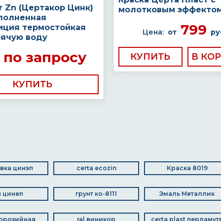
r Zn (Цертакор Цинк)
молотковым эффекто
полненная
799
иция термостойкая
Цена:
от
ру
рячую воду
по запросу
КУПИТЬ
КУПИТЬ
вка цинэп
certa ecozin
Краска 8019
 цинеп
грунт ко-8111
Эмаль Металлик
ррозийная
ral виникор
certa plast перламут