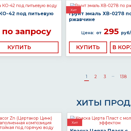
Хит
 КО-42 под питьевую
Грунт эмаль ХВ-0278 п
ржавчине
по запросу
295
Цена:
от
руб/
КУПИТЬ
КУПИТЬ
...
1
2
3
138
ХИТЫ ПРО
Хит
Краска Церта Пласт с