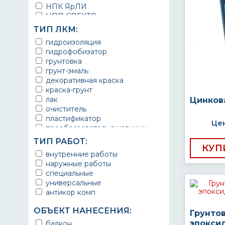
НПК ЯрЛИ
НПП СПЕКТР
НПФ ЭМАЛЬ
ТИП ЛКМ:
ТЕРМА
гидроизоляция
УРЕПЛЕН
гидрофобизатор
грунтовка
грунт-эмаль
декоративная краска
краска-грунт
лак
Цинков
очиститель
пластификатор
Цен
преобразователь ржавчины
эмаль
ТИП РАБОТ:
Краска
КУП
внутренние работы
Покрытие
наружные работы
грунт эмаль
специальные
защитное покрытие
универсальные
антикор комп
ОБЪЕКТ НАНЕСЕНИЯ:
Грунто
эпокси
балкон