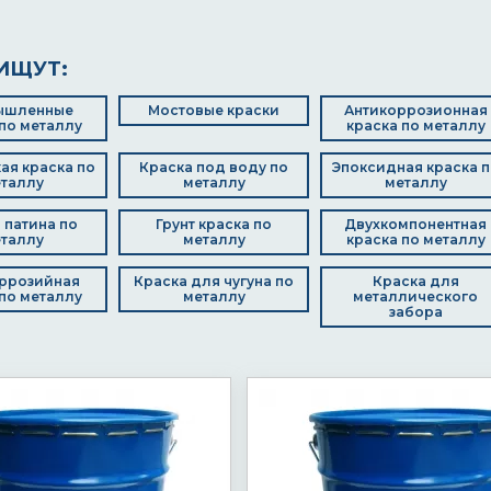
ИЩУТ:
ышленные
Мостовые краски
Антикоррозионная
по металлу
краска по металлу
ая краска по
Краска под воду по
Эпоксидная краска п
таллу
металлу
металлу
 патина по
Грунт краска по
Двухкомпонентная
таллу
металлу
краска по металлу
ррозийная
Краска для чугуна по
Краска для
по металлу
металлу
металлического
забора