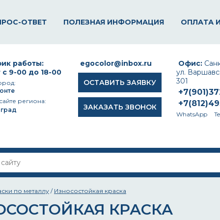
ПРОС-ОТВЕТ
ПОЛЕЗНАЯ ИНФОРМАЦИЯ
ОПЛАТА 
ик работы:
egocolor@inbox.ru
Офис:
Санк
 с 9-00 до 18-00
ул. Варшавск
301
ОСТАВИТЬ ЗАЯВКУ
ород:
онте
+7(901)3
сайте региона:
+7(812)4
ЗАКАЗАТЬ ЗВОНОК
оград
WhatsApp
T
аски по металлу
/
Износостойкая краска
ОСОСТОЙКАЯ КРАСКА