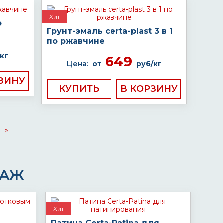
Хит
о
Грунт-эмаль certa-plast 3 в 1
по ржавчине
кг
649
Цена:
от
руб/кг
КУПИТЬ
»
ДАЖ
Хит
Патина Certa-Patina для