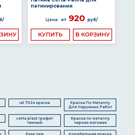
м
патинирования
920
б/
Цена:
от
руб/
КУПИТЬ
ral 7024 краска
Краска По Металлу
Для Наружных Работ
certa plast графит
Краска по металлу
темный
черная матовая
р
база лкм
Корабельная краска