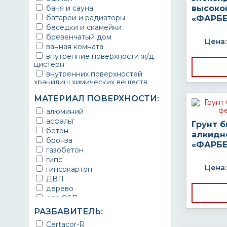
баня и сауна
высоко
батареи и радиаторы
«ФАРБЕ
беседки и скамейки
бревенчатый дом
Цена:
ванная комната
внутренние поверхности ж/д
цистерн
внутренних поверхностей
хранилищ химических веществ
водопроводы
МАТЕРИАЛ ПОВЕРХНОСТИ:
ворота
выхлопные системы
алюминий
автомобилей
асфальт
Грунт 
газопроводы
бетон
алкидн
гараж
бронза
«ФАРБЕ
гидротехнические сооружения
газобетон
городской транспорт
гипс
грузовые вагоны
Цена:
гипсокартон
двери металлические
ДВП
детали двигателей
дерево
детали машин
для OSB
детали механизмов
для бетона
РАЗБАВИТЕЛЬ:
для автомобилей
для гипса
Certacor-R
для бассейна