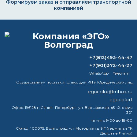
Формируем заказ и отправляем транспортной
компанией
ВОПРОС-ОТВЕТ
+7(812)493-44-47
Чем можно заменить растворитель
R12?
+7(901)372-44-27
WhatsApp
Telegram
Какая краска выдерживает высокие
Осуществляем поставки только для ИП и Юридических лиц
температуры?
egocolor@inbox.ru
Какой разбавитель подходит для
egocolor1
акриловых красок?
Офис:
196128 г. Санкт - Петербург, ул. Варшавская, д5 к2, офис
301
Как определить группу огнезащитной
пн-пт с 9-00 до 18-00
эффективности?
Склад:
400075, Волгоград, ул. Моторная д. 9 Г (терминал ТК
Деловые Линии)