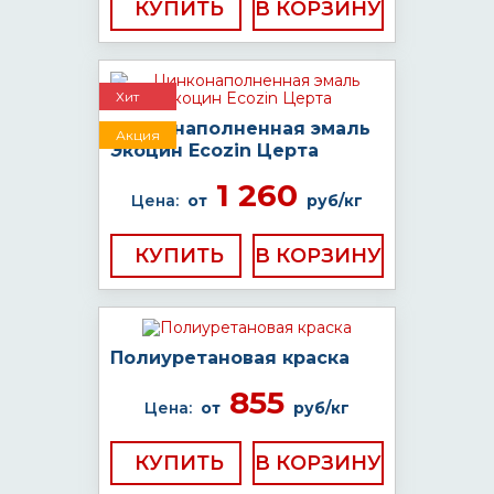
КУПИТЬ
Хит
Цинконаполненная эмаль
Акция
Экоцин Ecozin Церта
1 260
Цена:
от
руб/кг
КУПИТЬ
Полиуретановая краска
855
Цена:
от
руб/кг
КУПИТЬ