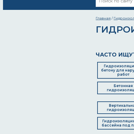
Главная
/
Гидроизо
ГИДРО
ЧАСТО ИЩУ
Гидроизоляци
бетону для нар
работ
Бетонная
гидроизоля
Вертикальн
гидроизоля
Гидроизоляци
бассейна под п