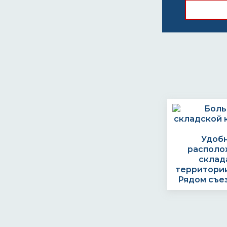
Удоб
располо
склад
территории
Рядом съе