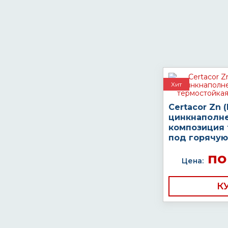
Хит
Certacor Zn 
цинкнаполн
композиция 
под горячую
по
Цена:
К