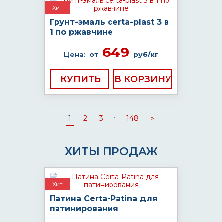
Хит
Грунт-эмаль certa-plast 3 в
1 по ржавчине
649
Цена:
от
руб/кг
КУПИТЬ
...
1
2
3
148
»
ХИТЫ ПРОДАЖ
Хит
Патина Certa-Patina для
патинирования