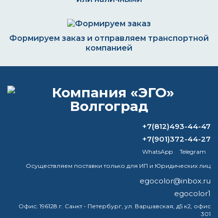
Формируем заказ и отправляем транспортной
компанией
ВОПРОС-ОТВЕТ
+7(812)493-44-47
Какое вещество нельзя использовать в
качестве растворителя?
+7(901)372-44-27
WhatsApp
Telegram
Какую краску можно наносить на
Осуществляем поставки только для ИП и Юридических лиц
ржавый металл?
egocolor@inbox.ru
Какая белая краска не желтеет со
egocolor1
временем?
Офис:
196128 г. Санкт - Петербург, ул. Варшавская, д5 к2, офис
301