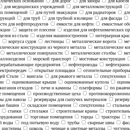
аллических оснований
для дорог
для забора
для кабеля
для медицинских учреждений
для металлоконструкций
ых помещений
для путей эвакуации
для радиаторов
для
трукций
для труб
для трубной изоляции
для фасада
сти для нефтепродуктов
емкости для нефти
емкостные об
укции
защита от плесени
изделия для нефтехимических п
делия из стали
изделия машиностроения
интерьерная крас
и
корпуса судов
лестницы
металлические ворота
мет
лические конструкции из черного металла
металлические ко
металлические поверхности
металлические столбы
мет
аллоизделия
морской транспорт
мостовые конструкции
рерабатывающие предприятия
нефтепроводы
нефтехрани
ектропередач
открытые площадки
отопительные прибор
ей Стали
мангала
для ржавого металла
спецтехники
ли
оцинкованные крыши
оцинкованные купола
оцинк
жигания отходов
печи и камины
платформы
по ржавч
е помещения
производственные цеха
противокоррозионн
ы для навоза
резервуары для сыпучих материалов
резерву
ые башни
складские помещения
спецтехника
стальны
станки
стеллажи
строительные краны
строительны
орудования
торговые помещения
торцы
тракторы
т
й воды
под питьевую воду
трубы
сварные швы
фас
цистерны
цоколь
черные и цветные металлы
чугунны