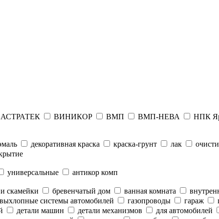
АСТРАТЕК
ВИНИКОР
ВМП
ВМП-НЕВА
НПК Я
эмаль
декоративная краска
краска-грунт
лак
очисти
крытие
универсальные
антикор комп
 и скамейки
бревенчатый дом
ванная комната
внутренн
выхлопные системы автомобилей
газопроводы
гараж
й
детали машин
детали механизмов
для автомобилей