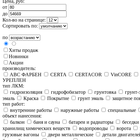
Цена,
руб
:
от
до
Кол-во на странице:
Сортировать по:
по
Хиты продаж
Новинки
Акции
производитель:
ABC ФАРБЕН
CERTA
CERTACOR
VinCORE
УРЕПЛЕН
тип ЛКМ:
гидроизоляция
гидрофобизатор
грунтовка
грунт-
эмаль
Краска
Покрытие
грунт эмаль
защитное по
тип работ:
внутренние работы
наружные работы
специальные
объект нанесения:
балкон
баня и сауна
батареи и радиаторы
беседки
хранилищ химических веществ
водопроводы
ворота
грузовые вагоны
двери металлические
детали двигателе