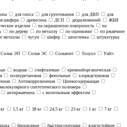
тона
для гипса
для грунтования
для ДВП
для
я шифера
древесина
ДСП
дюралюминий
ЖБИ
ческие изделия
на окрашенную поверхность
на
у
по дереву
по металлу
по оцинковке
по ржавчине
е металлы
чугун
шифер
шпатлевка
штукатурка
Сольв ЭП
Сольв ЭС
Сольвент
Толуол
Уайт-
ные
водная
глифталевые
кремнийорганическая
я
полиуретановая
фенольные
хлоркаучуковая
енная
Антикоррозионная
Цинкосодержащая
молекулярного синтетического полимера
антиржавчина
с молотковым эффектом
 кг
1,5 кг
38 кг
24,5 кг
23 кг
1 кг
7 кг
апаха
биоцидные
быстросохнущие
влагостойкие