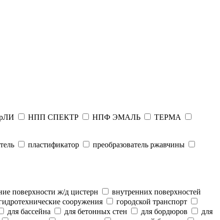
рЛИ
НПП СПЕКТР
НПФ ЭМАЛЬ
ТЕРМА
тель
пластификатор
преобразователь ржавчины
ие поверхности ж/д цистерн
внутренних поверхностей
гидротехнические сооружения
городской транспорт
для бассейна
для бетонных стен
для бордюров
для