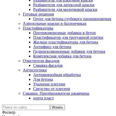
Разбавитель для алкидной краски
Разбавители для латексной краски
Разбавители для молотковой краски
Готовые решения
Грунт для бетона глубокого проникновения
Аэрозольные краски в баллончиках
Пластификаторы
Противоморозные добавки в бетон
Пластификатор для тротуарной плитки
Жидкие пластификаторы для бетона
Антифриз для бетона
Гидроизоляционные добавки для бетона
Комплексная добавка для бетона
Очистители фасадов
Смывка фасадов
Антисептики
Антимикробная обработка
Для бетона
Удаление плесени
Средство от плесени
Смывки. Преобразователи ржавчины
церта пласт
Фильтр