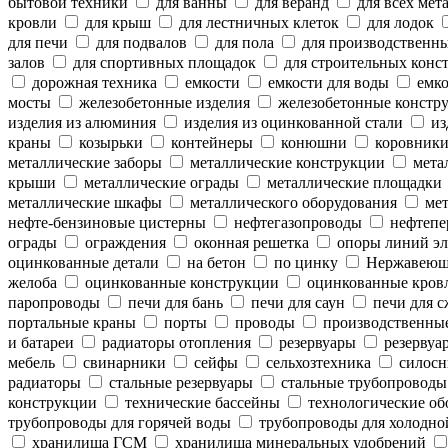
бытовой техники
для ванны
для веранд
для всех мет
кровли
для крыш
для лестничных клеток
для лодок
для печи
для подвалов
для пола
для производственн
залов
для спортивных площадок
для строительных конс
дорожная техника
емкости
емкости для воды
емко
мосты
железобетонные изделия
железобетонные констр
изделия из алюминия
изделия из оцинкованной стали
из
краны
козырьки
контейнеры
конюшни
коровник
металлические заборы
металлические конструкции
метал
крыши
металлические ограды
металлические площадки
металлические шкафы
металлического оборудования
мет
нефте-бензиновые цистерны
нефтегазопроводы
нефтепе
ограды
ограждения
оконная решетка
опоры линий эл
оцинкованные детали
на бетон
по цинку
Нержавеющ
желоба
оцинкованные конструкции
оцинкованные кров
паропроводы
печи для бань
печи для саун
печи для с
портальные краны
порты
проводы
производственны
и батареи
радиаторы отопления
резервуары
резервуар
мебель
свинарники
сейфы
сельхозтехника
силосн
радиаторы
стальные резервуары
стальные трубопроводы
конструкции
технические бассейны
технологические об
трубопроводы для горячей воды
трубопроводы для холодно
хранилища ГСМ
хранилища минеральных удобрений