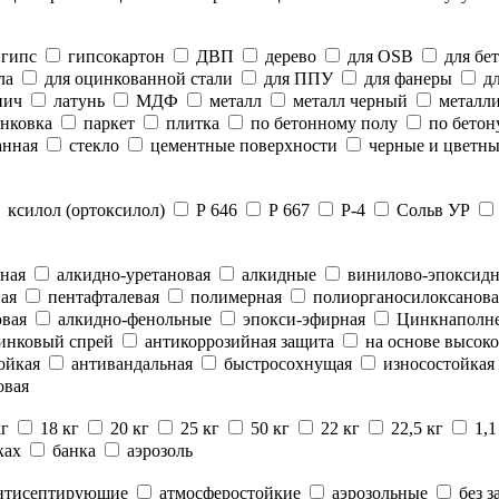
гипс
гипсокартон
ДВП
дерево
для OSB
для бе
ла
для оцинкованной стали
для ППУ
для фанеры
дл
пич
латунь
МДФ
металл
металл черный
металли
нковка
паркет
плитка
по бетонному полу
по бетон
анная
стекло
цементные поверхности
черные и цветны
ксилол (ортоксилол)
Р 646
Р 667
Р-4
Сольв УР
ная
алкидно-уретановая
алкидные
винилово-эпоксид
ая
пентафталевая
полимерная
полиорганосилоксанова
вая
алкидно-фенольные
эпокси-эфирная
Цинкнаполн
инковый спрей
антикоррозийная защита
на основе высоко
ойкая
антивандальная
быстросохнущая
износостойкая
овая
кг
18 кг
20 кг
25 кг
50 кг
22 кг
22,5 кг
1,1
ках
банка
аэрозоль
нтисептирующие
атмосферостойкие
аэрозольные
без з