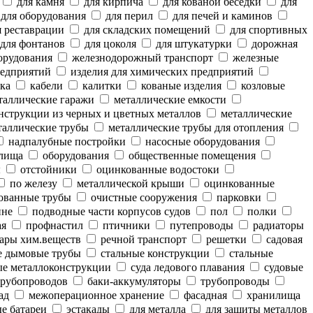
для камня
для кирпича
для кованой беседки
для
для оборудования
для перил
для печей и каминов
 реставрации
для складских помещений
для спортивных
для фонтанов
для цоколя
для штукатурки
дорожная
орудования
железнодорожный транспорт
железные
редприятий
изделия для химических предприятий
ка
кабели
калитки
кованые изделия
козловые
аллические гаражи
металлические емкости
нструкции из черных и цветных металлов
металлические
аллические трубы
металлические трубы для отопления
надпалубные постройки
насосные оборудования
лища
оборудования
общественные помещения
ы
отстойники
оцинкованные водостоки
по железу
металлической крыши
оцинкованные
ованные трубы
очистные сооружения
парковки
ине
подводные части корпусов судов
пол
полки
ая
профнастил
птичники
путепроводы
радиаторы
ары хим.веществ
речной транспорт
решетки
садовая
е дымовые трубы
стальные конструкции
стальные
е металлоконструкции
суда ледового плавания
судовые
рубопроводов
баки-аккумуляторы
трубопроводы
ад
межоперационное хранение
фасадная
хранилища
е батареи
эстакады
для металла
для защиты металлов