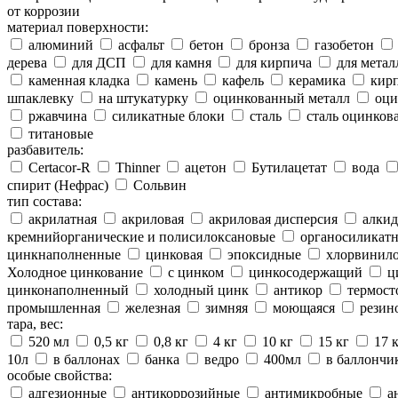
от коррозии
материал поверхности:
алюминий
асфальт
бетон
бронза
газобетон
дерева
для ДСП
для камня
для кирпича
для метал
каменная кладка
камень
кафель
керамика
кир
шпаклевку
на штукатурку
оцинкованный металл
оци
ржавчина
силикатные блоки
сталь
сталь оцинков
титановые
разбавитель:
Certacor-R
Thinner
ацетон
Бутилацетат
вода
спирит (Нефрас)
Сольвин
тип состава:
акрилатная
акриловая
акриловая дисперсия
алкид
кремнийорганические и полисилоксановые
органосиликатн
цинкнаполненные
цинковая
эпоксидные
хлорвинило
Холодное цинкование
с цинком
цинкосодержащий
ц
цинконаполненный
холодный цинк
антикор
термост
промышленная
железная
зимняя
моющаяся
резин
тара, вес:
520 мл
0,5 кг
0,8 кг
4 кг
10 кг
15 кг
17 
10л
в баллонах
банка
ведро
400мл
в баллончи
особые свойства:
адгезионные
антикоррозийные
антимикробные
а