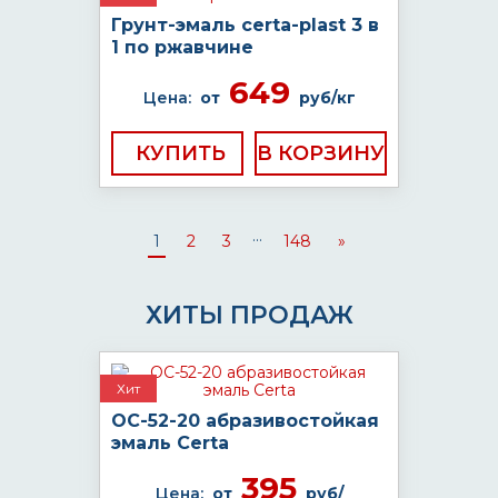
Грунт-эмаль certa-plast 3 в
1 по ржавчине
649
Цена:
от
руб/кг
КУПИТЬ
...
1
2
3
148
»
ХИТЫ ПРОДАЖ
Хит
ОС-52-20 абразивостойкая
эмаль Certa
395
Цена:
от
руб/