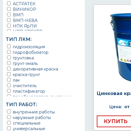
АСТРАТЕК
ВИНИКОР
ВМП
ВМП-НЕВА
НПК ЯрЛИ
НПП СПЕКТР
НПФ ЭМАЛЬ
ТИП ЛКМ:
ТЕРМА
гидроизоляция
УРЕПЛЕН
гидрофобизатор
грунтовка
грунт-эмаль
декоративная краска
краска-грунт
лак
очиститель
пластификатор
Цинковая кр
преобразователь ржавчины
эмаль
ТИП РАБОТ:
Цена:
от
Краска
внутренние работы
Покрытие
наружные работы
грунт эмаль
КУПИТЬ
специальные
защитное покрытие
универсальные