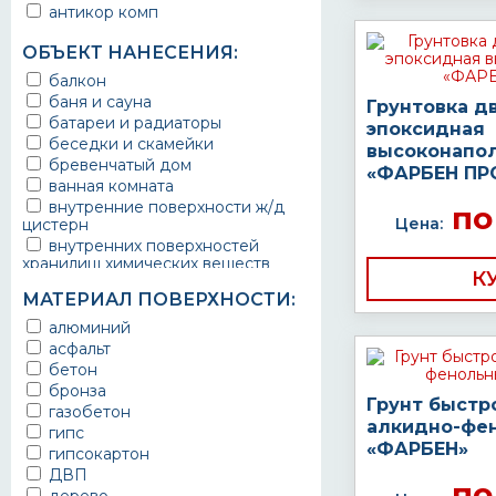
антикор комп
ОБЪЕКТ НАНЕСЕНИЯ:
балкон
баня и сауна
Грунтовка д
батареи и радиаторы
эпоксидная
беседки и скамейки
высоконапо
бревенчатый дом
«ФАРБЕН ПР
ванная комната
внутренние поверхности ж/д
по
Цена:
цистерн
внутренних поверхностей
хранилищ химических веществ
К
водопроводы
МАТЕРИАЛ ПОВЕРХНОСТИ:
ворота
выхлопные системы
алюминий
автомобилей
асфальт
газопроводы
бетон
гараж
бронза
Грунт быстр
гидротехнические сооружения
газобетон
алкидно-фе
городской транспорт
гипс
«ФАРБЕН»
грузовые вагоны
гипсокартон
двери металлические
ДВП
по
детали двигателей