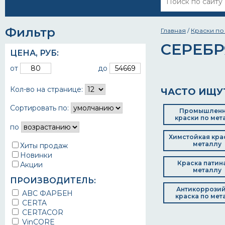
Фильтр
Главная
/
Краски по
СЕРЕБ
ЦЕНА,
РУБ
:
от
до
Кол-во на странице:
ЧАСТО ИЩУ
Сортировать по:
Промышлен
краски по мет
по
Химстойкая кра
металлу
Хиты продаж
Новинки
Краска патин
Акции
металлу
ПРОИЗВОДИТЕЛЬ:
Антикоррози
ABC ФАРБЕН
краска по мет
CERTA
CERTACOR
VinCORE