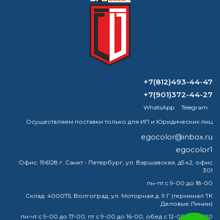
Формируем заказ и отправляем транспортной
компанией
ВОПРОС-ОТВЕТ
+7(812)493-44-47
Можно ли красить металл после
+7(901)372-44-27
обработки преобразователем
WhatsApp
Telegram
ржавчины?
Осуществляем поставки только для ИП и Юридических лиц
Какая грунтовка для чугуна?
egocolor@inbox.ru
egocolor1
Какая краска подходит для печей?
Офис:
196128 г. Санкт - Петербург, ул. Варшавская, д5 к2, офис
301
Меры предосторожности при
пн-пт с 9-00 до 18-00
покрасочных работах в помещении
Склад:
400075, Волгоград, ул. Моторная д. 9 Г (терминал ТК
Деловые Линии)
пн-чт с 9-00 до 17-00, пт с 9-00 до 16-00, обед с 12-00 до 13-00