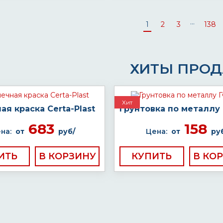
...
1
2
3
138
ХИТЫ ПРО
Хит
ая краска Certa-Plast
Грунтовка по металлу 
683
158
на:
от
руб/
Цена:
от
ру
ИТЬ
КУПИТЬ