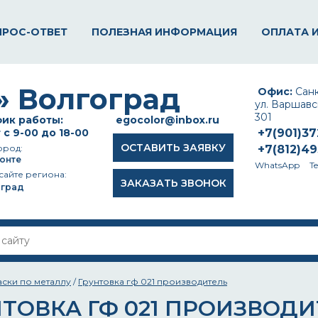
ПРОС-ОТВЕТ
ПОЛЕЗНАЯ ИНФОРМАЦИЯ
ОПЛАТА 
Офис:
Санк
ул. Варшавск
301
ик работы:
egocolor@inbox.ru
 с 9-00 до 18-00
+7(901)3
ОСТАВИТЬ ЗАЯВКУ
ород:
+7(812)4
онте
WhatsApp
T
сайте региона:
ЗАКАЗАТЬ ЗВОНОК
оград
аски по металлу
/
Грунтовка гф 021 производитель
НТОВКА ГФ 021 ПРОИЗВОД