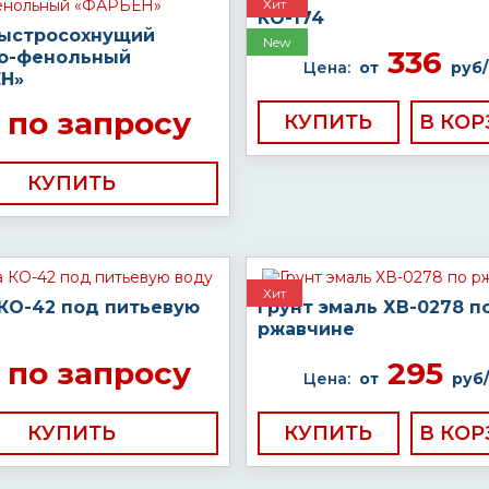
Хит
КО-174
быстросохнущий
New
336
о-фенольный
Цена:
от
руб/
Н»
по запросу
КУПИТЬ
КУПИТЬ
Хит
 КО-42 под питьевую
Грунт эмаль ХВ-0278 п
ржавчине
по запросу
295
Цена:
от
руб/
КУПИТЬ
КУПИТЬ