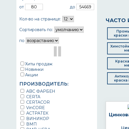
от
до
Кол-во на странице:
ЧАСТО 
Сортировать по:
Пром
краски 
по
Химстойк
ме
Краска
Хиты продаж
ме
Новинки
Акции
Антико
краска 
ПРОИЗВОДИТЕЛЬ:
ABC ФАРБЕН
CERTA
CERTACOR
VinCORE
АСТРАТЕК
Цинков
ВИНИКОР
ВМП
Цен