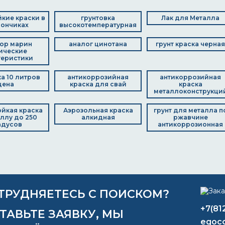
кие краски в
грунтовка
Лак для Металла
ончиках
высокотемпературная
ор марин
аналог цинотана
грунт краска черная
ические
теристики
ка 10 литров
антикоррозийная
антикоррозийная
цена
краска для свай
краска
металлоконструкци
йкая краска
Аэрозольная краска
грунт для металла п
ллу до 250
алкидная
ржавчине
адусов
антикоррозионная
ТРУДНЯЕТЕСЬ С ПОИСКОМ?
+7(81
ТАВЬТЕ ЗАЯВКУ, МЫ
egoco