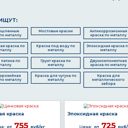
ИЩУТ:
ышленные
Мостовые краски
Антикоррозионная
по металлу
краска по металлу
ая краска по
Краска под воду по
Эпоксидная краска п
таллу
металлу
металлу
 патина по
Грунт краска по
Двухкомпонентная
таллу
металлу
краска по металлу
ррозийная
Краска для чугуна по
Краска для
по металлу
металлу
металлического
забора
ая краска
Эпоксидная краска
755
725
а:
от
руб/кг
Цена:
от
руб/