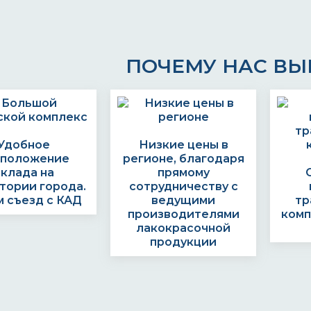
ПОЧЕМУ НАС В
Удобное
Низкие цены в
сположение
регионе, благодаря
склада на
прямому
тории города.
сотрудничеству с
 съезд с КАД
ведущими
тр
производителями
комп
лакокрасочной
продукции