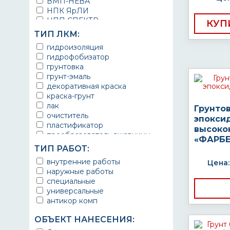
ВМП-НЕВА
НПК ЯрЛИ
НПП СПЕКТР
КУП
НПФ ЭМАЛЬ
ТИП ЛКМ:
ТЕРМА
гидроизоляция
УРЕПЛЕН
гидрофобизатор
грунтовка
грунт-эмаль
декоративная краска
краска-грунт
лак
Грунто
очиститель
эпокси
пластификатор
высоко
преобразователь ржавчины
«ФАРБЕ
эмаль
ТИП РАБОТ:
Краска
внутренние работы
Цена:
Покрытие
наружные работы
грунт эмаль
специальные
защитное покрытие
универсальные
антикор комп
ОБЪЕКТ НАНЕСЕНИЯ: