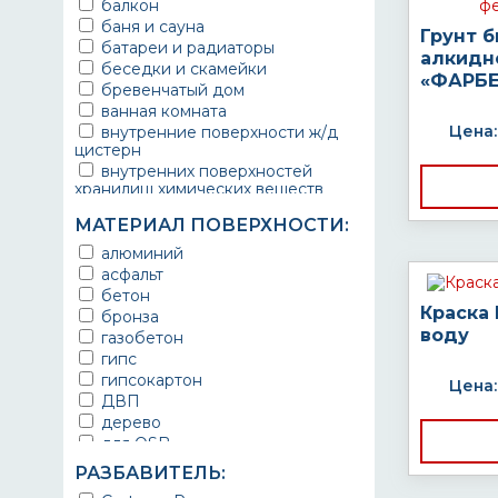
балкон
баня и сауна
Грунт 
батареи и радиаторы
алкидн
беседки и скамейки
«ФАРБЕ
бревенчатый дом
ванная комната
Цена:
внутренние поверхности ж/д
цистерн
внутренних поверхностей
хранилищ химических веществ
водопроводы
МАТЕРИАЛ ПОВЕРХНОСТИ:
ворота
выхлопные системы
алюминий
автомобилей
асфальт
газопроводы
бетон
гараж
Краска
бронза
гидротехнические сооружения
воду
газобетон
городской транспорт
гипс
грузовые вагоны
гипсокартон
Цена:
двери металлические
ДВП
детали двигателей
дерево
детали машин
для OSB
детали механизмов
для бетона
РАЗБАВИТЕЛЬ:
для автомобилей
для гипса