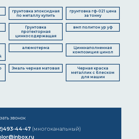
грунтовка эпоксидная
грунтовка гф-021 цена
по металлу купить
за тонну
Грунтовка
вмп политон ур уф
протекторная
цинкосодержащая
алюмотерма
Цинкнаполненная
композиция цинол
й
о
Эмаль черная матовая
Черная краска
металлик с блеском
для машин
2)493-44-47
(многоканальный)
lor@inbox.ru