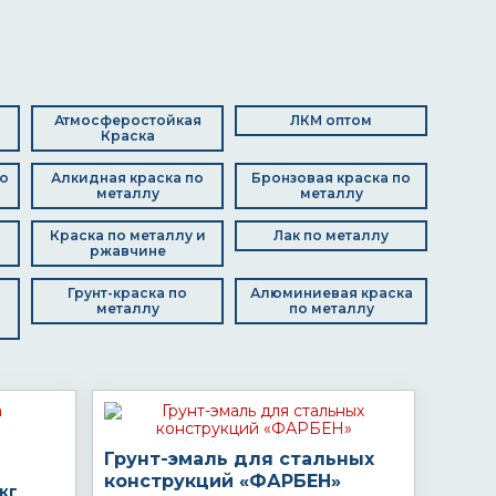
Атмосферостойкая
ЛКМ оптом
Краска
о
Алкидная краска по
Бронзовая краска по
металлу
металлу
Краска по металлу и
Лак по металлу
ржавчине
Грунт-краска по
Алюминиевая краска
металлу
по металлу
Грунт-эмаль для стальных
конструкций «ФАРБЕН»
кг