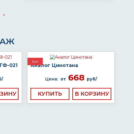
»
ДАЖ
Хит
ГФ-021
Аналог Цинотана
668
б/
Цена:
от
руб/
КУПИТЬ