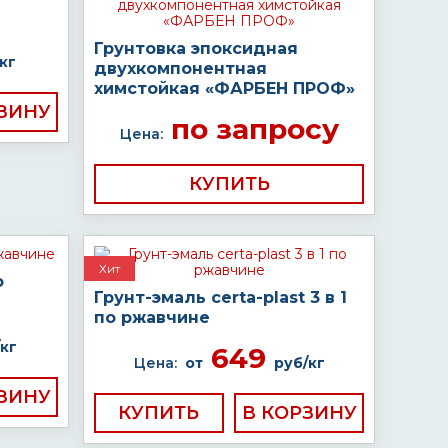
Грунтовка эпоксидная
кг
двухкомпонентная
химстойкая «ФАРБЕН ПРОФ»
по запросу
Цена:
КУПИТЬ
Хит
о
Грунт-эмаль certa-plast 3 в 1
по ржавчине
кг
649
Цена:
от
руб/кг
КУПИТЬ