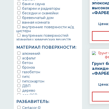
эпокси
баня и сауна
высоко
батареи и радиаторы
«ФАРБЕ
беседки и скамейки
бревенчатый дом
ванная комната
Цена:
внутренние поверхности ж/д
цистерн
внутренних поверхностей
хранилищ химических веществ
водопроводы
МАТЕРИАЛ ПОВЕРХНОСТИ:
ворота
выхлопные системы
алюминий
автомобилей
асфальт
газопроводы
бетон
Грунт 
гараж
бронза
алкидн
гидротехнические сооружения
газобетон
«ФАРБЕ
городской транспорт
гипс
грузовые вагоны
гипсокартон
Цена:
двери металлические
ДВП
детали двигателей
дерево
детали машин
для OSB
детали механизмов
для бетона
РАЗБАВИТЕЛЬ:
для автомобилей
для гипса
Certacor-R
для бассейна