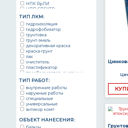
НПК ЯрЛИ
НПП СПЕКТР
НПФ ЭМАЛЬ
ТИП ЛКМ:
ТЕРМА
гидроизоляция
УРЕПЛЕН
гидрофобизатор
грунтовка
грунт-эмаль
декоративная краска
краска-грунт
лак
Цинков
очиститель
пластификатор
преобразователь ржавчины
Цен
эмаль
ТИП РАБОТ:
Краска
внутренние работы
КУП
Покрытие
наружные работы
грунт эмаль
специальные
защитное покрытие
универсальные
антикор комп
ОБЪЕКТ НАНЕСЕНИЯ:
Грунто
балкон