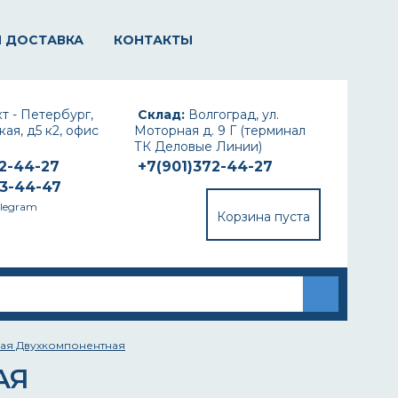
И ДОСТАВКА
КОНТАКТЫ
т - Петербург,
Склад:
Волгоград, ул.
ая, д5 к2, офис
Моторная д. 9 Г (терминал
ТК Деловые Линии)
72-44-27
+7(901)372-44-27
93-44-47
elegram
Корзина пуста
вая Двухкомпонентная
АЯ