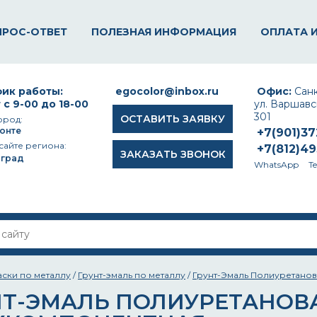
ПРОС-ОТВЕТ
ПОЛЕЗНАЯ ИНФОРМАЦИЯ
ОПЛАТА 
ик работы:
egocolor@inbox.ru
Офис:
Санк
 с 9-00 до 18-00
ул. Варшавск
301
ОСТАВИТЬ ЗАЯВКУ
ород:
онте
+7(901)3
сайте региона:
+7(812)4
ЗАКАЗАТЬ ЗВОНОК
оград
WhatsApp
T
аски по металлу
/
Грунт-эмаль по металлу
/
Грунт-Эмаль Полиуретано
НТ-ЭМАЛЬ ПОЛИУРЕТАНОВ