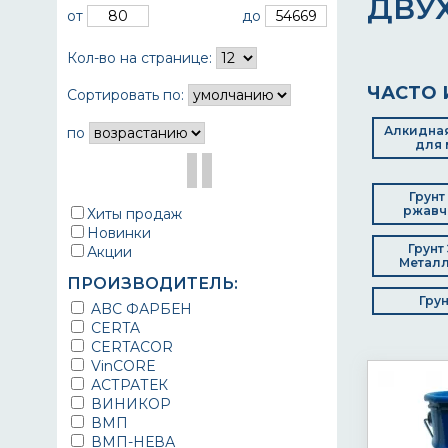
ДВУ
от
до
Кол-во на странице:
ЧАСТО 
Сортировать по:
Алкидная
по
для 
Грунт
ржавч
Хиты продаж
Новинки
Грунт
Акции
Металл
ПРОИЗВОДИТЕЛЬ:
Гру
ABC ФАРБЕН
CERTA
CERTACOR
VinCORE
АСТРАТЕК
ВИНИКОР
ВМП
ВМП-НЕВА