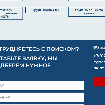
нт эмаль
Грунт Эмаль 4 в 1
грунт-эмаль certa
ррозийная
купить
-0278
ТРУДНЯЕТЕСЬ С ПОИСКОМ?
+7(81
ТАВЬТЕ ЗАЯВКУ, МЫ
egoco
ДБЕРЁМ НУЖНОЕ
пн-пт