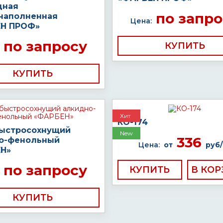
дная
по запро
наполненная
Цена:
Н ПРОФ»
по запросу
КУПИТЬ
КУПИТЬ
Хит
КО-174
быстросохнущий
New
336
о-фенольный
Цена:
от
руб/
Н»
по запросу
КУПИТЬ
КУПИТЬ