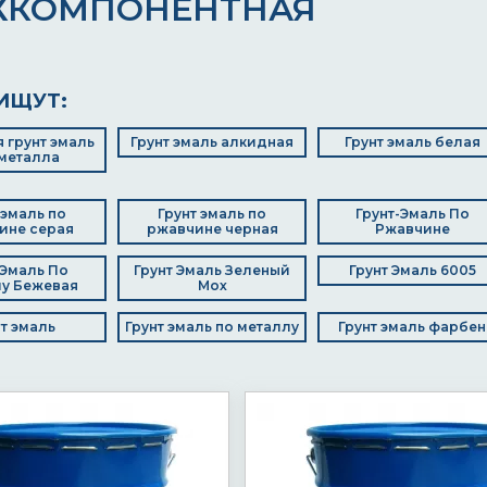
ХКОМПОНЕНТНАЯ
ИЩУТ:
 грунт эмаль
Грунт эмаль алкидная
Грунт эмаль белая
металла
 эмаль по
Грунт эмаль по
Грунт-Эмаль По
ине серая
ржавчине черная
Ржавчине
 Эмаль По
Грунт Эмаль Зеленый
Грунт Эмаль 6005
у Бежевая
Мох
нт эмаль
Грунт эмаль по металлу
Грунт эмаль фарбен