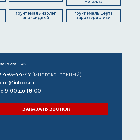
металла
грунт эмаль изолэп
грунт эмаль церта
эпоксидный
характеристики
2)493-44-47
(многоканальный)
lor@inbox.ru
 с 9-00 до 18-00
ЗАКАЗАТЬ ЗВОНОК