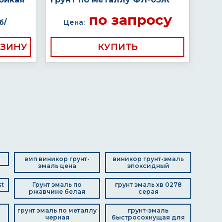
по запросу
б/
Цена:
КУПИТЬ
вмп виникор грунт-
виникор грунт-эмаль
эмаль цена
эпоксидный
st
Грунт эмаль по
грунт эмаль хв 0278
ржавчине белая
серая
грунт эмаль по металлу
грунт-эмаль
черная
быстросохнущая для