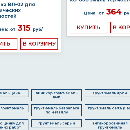
вка ВЛ-02 для
364
ических
Цена:
от
ру
ностей
315
КУПИТЬ
ена:
от
руб/
ИТЬ
эмаль цена
виникор грунт-эмаль
Грунт эмаль ярли
вмп
грунт эмаль
грунт-эмаль без запаха
грунт эмаль certa pla
по металлу
о цинку для
грунт эмаль серый
антикоррозийная
нних работ
грунт-эмаль