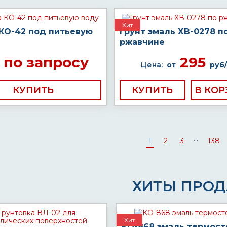
Хит
 КО-42 под питьевую
Грунт эмаль ХВ-0278 п
ржавчине
по запросу
295
Цена:
от
руб/
КУПИТЬ
КУПИТЬ
...
1
2
3
138
ХИТЫ ПРО
Хит
КО-868 эмаль термост