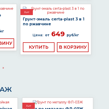
Хит
о
Грунт-эмаль certa-plast 3 в 1
по ржавчине
кг
649
Цена:
от
руб/кг
КУПИТЬ
»
ДАЖ
Хит
ойкая
Грунт по металлу ФЛ-03Ж