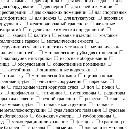
для камня
для кирпича
для кованой беседки
для
для оборудования
для перил
для печей и каминов
 реставрации
для складских помещений
для спортивных
для фонтанов
для цоколя
для штукатурки
дорожная
орудования
железнодорожный транспорт
железные
редприятий
изделия для химических предприятий
ка
кабели
калитки
кованые изделия
козловые
аллические гаражи
металлические емкости
нструкции из черных и цветных металлов
металлические
аллические трубы
металлические трубы для отопления
надпалубные постройки
насосные оборудования
лища
оборудования
общественные помещения
ы
отстойники
оцинкованные водостоки
по железу
металлической крыши
оцинкованные
ованные трубы
очистные сооружения
парковки
ине
подводные части корпусов судов
пол
полки
ая
профнастил
птичники
путепроводы
радиаторы
ары хим.веществ
речной транспорт
решетки
садовая
е дымовые трубы
стальные конструкции
стальные
е металлоконструкции
суда ледового плавания
судовые
рубопроводов
баки-аккумуляторы
трубопроводы
ад
межоперационное хранение
фасадная
хранилища
е батареи
эстакады
для металла
для защиты металлов