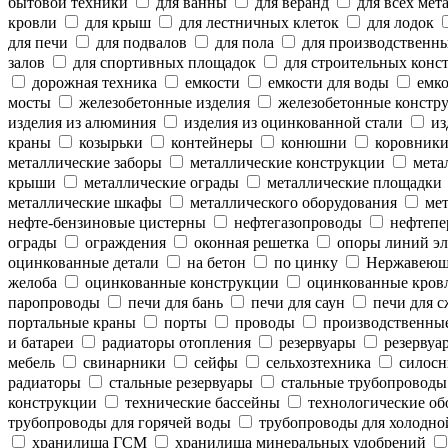
бытовой техники
для ванны
для веранд
для всех мет
кровли
для крыш
для лестничных клеток
для лодок
для печи
для подвалов
для пола
для производственн
залов
для спортивных площадок
для строительных конс
дорожная техника
емкости
емкости для воды
емко
мосты
железобетонные изделия
железобетонные констр
изделия из алюминия
изделия из оцинкованной стали
из
краны
козырьки
контейнеры
конюшни
коровник
металлические заборы
металлические конструкции
метал
крыши
металлические ограды
металлические площадки
металлические шкафы
металлического оборудования
мет
нефте-бензиновые цистерны
нефтегазопроводы
нефтепе
ограды
ограждения
оконная решетка
опоры линий эл
оцинкованные детали
на бетон
по цинку
Нержавеющ
желоба
оцинкованные конструкции
оцинкованные кров
паропроводы
печи для бань
печи для саун
печи для с
портальные краны
порты
проводы
производственны
и батареи
радиаторы отопления
резервуары
резервуар
мебель
свинарники
сейфы
сельхозтехника
силосн
радиаторы
стальные резервуары
стальные трубопроводы
конструкции
технические бассейны
технологические об
трубопроводы для горячей воды
трубопроводы для холодно
хранилища ГСМ
хранилища минеральных удобрений