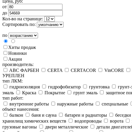
Цена,
руб
:
от
до
Кол-во на странице:
Сортировать по:
по
Хиты продаж
Новинки
Акции
производитель:
ABC ФАРБЕН
CERTA
CERTACOR
VinCORE
УРЕПЛЕН
тип ЛКМ:
гидроизоляция
гидрофобизатор
грунтовка
грунт-
эмаль
Краска
Покрытие
грунт эмаль
защитное по
тип работ:
внутренние работы
наружные работы
специальные
объект нанесения:
балкон
баня и сауна
батареи и радиаторы
беседки
хранилищ химических веществ
водопроводы
ворота
грузовые вагоны
двери металлические
детали двигателе