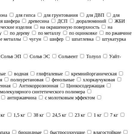
тона
для гипса
для грунтования
для ДВП
для
я шифера
древесина
ДСП
дюралюминий
ЖБИ
ческие изделия
на окрашенную поверхность
на
у
по дереву
по металлу
по оцинковке
по ржавчине
е металлы
чугун
шифер
шпатлевка
штукатурка
Сольв ЭП
Сольв ЭС
Сольвент
Толуол
Уайт-
ные
водная
глифталевые
кремнийорганическая
я
полиуретановая
фенольные
хлоркаучуковая
енная
Антикоррозионная
Цинкосодержащая
молекулярного синтетического полимера
антиржавчина
с молотковым эффектом
 кг
1,5 кг
38 кг
24,5 кг
23 кг
1 кг
7 кг
апаха
биоцидные
быстросохнущие
влагостойкие