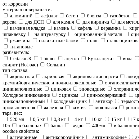
от коррозии
материал поверхности:
алюминий
асфальт
бетон
бронза
газобетон
дерева
для ДСП
для камня
для кирпича
для метал
каменная кладка
камень
кафель
керамика
кир
шпаклевку
на штукатурку
оцинкованный металл
оци
ржавчина
силикатные блоки
сталь
сталь оцинков
титановые
разбавитель:
Certacor-R
Thinner
ацетон
Бутилацетат
вода
спирит (Нефрас)
Сольвин
тип состава:
акрилатная
акриловая
акриловая дисперсия
алкид
кремнийорганические и полисилоксановые
органосиликатн
цинкнаполненные
цинковая
эпоксидные
хлорвинило
Холодное цинкование
с цинком
цинкосодержащий
ц
цинконаполненный
холодный цинк
антикор
термост
промышленная
железная
зимняя
моющаяся
резин
тара, вес:
520 мл
0,5 кг
0,8 кг
4 кг
10 кг
15 кг
17 
10л
в баллонах
банка
ведро
400мл
в баллончи
особые свойства:
адгезионные
антикоррозийные
антимикробные
а