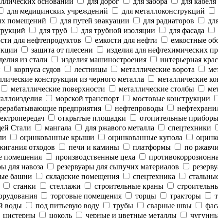
аллических оснований
для дорог
для забора
для кабеля
для медицинских учреждений
для металлоконструкций
ых помещений
для путей эвакуации
для радиаторов
для
трукций
для труб
для трубной изоляции
для фасада
сти для нефтепродуктов
емкости для нефти
емкостные об
укции
защита от плесени
изделия для нефтехимических п
делия из стали
изделия машиностроения
интерьерная крас
и
корпуса судов
лестницы
металлические ворота
мет
лические конструкции из черного металла
металлические ко
металлические поверхности
металлические столбы
мет
аллоизделия
морской транспорт
мостовые конструкции
рерабатывающие предприятия
нефтепроводы
нефтехрани
ектропередач
открытые площадки
отопительные прибор
ей Стали
мангала
для ржавого металла
спецтехники
ли
оцинкованные крыши
оцинкованные купола
оцинк
жигания отходов
печи и камины
платформы
по ржавч
е помещения
производственные цеха
противокоррозионн
ы для навоза
резервуары для сыпучих материалов
резерву
ые башни
складские помещения
спецтехника
стальны
станки
стеллажи
строительные краны
строительны
орудования
торговые помещения
торцы
тракторы
т
й воды
под питьевую воду
трубы
сварные швы
фас
цистерны
цоколь
черные и цветные металлы
чугунны