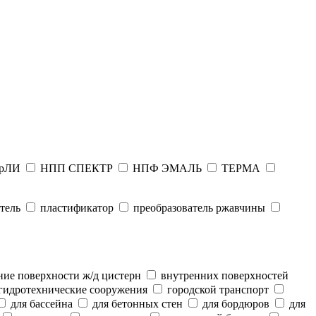
рЛИ
НПП СПЕКТР
НПФ ЭМАЛЬ
ТЕРМА
тель
пластификатор
преобразователь ржавчины
ие поверхности ж/д цистерн
внутренних поверхностей
гидротехнические сооружения
городской транспорт
для бассейна
для бетонных стен
для бордюров
для