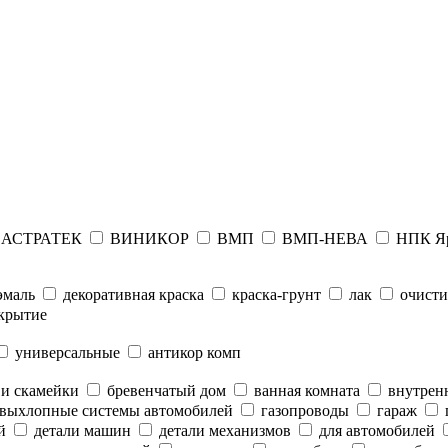
АСТРАТЕК
ВИНИКОР
ВМП
ВМП-НЕВА
НПК Я
эмаль
декоративная краска
краска-грунт
лак
очисти
крытие
универсальные
антикор комп
 и скамейки
бревенчатый дом
ванная комната
внутренн
выхлопные системы автомобилей
газопроводы
гараж
й
детали машин
детали механизмов
для автомобилей