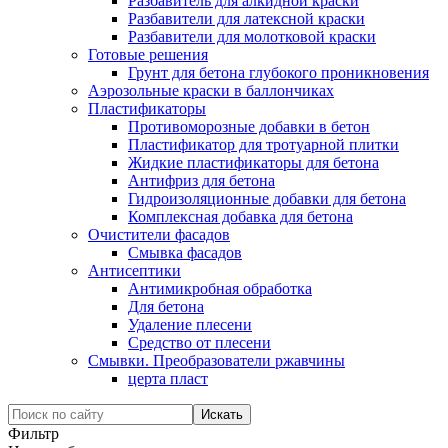
Разбавитель для алкидной краски
Разбавители для латексной краски
Разбавители для молотковой краски
Готовые решения
Грунт для бетона глубокого проникновения
Аэрозольные краски в баллончиках
Пластификаторы
Противоморозные добавки в бетон
Пластификатор для тротуарной плитки
Жидкие пластификаторы для бетона
Антифриз для бетона
Гидроизоляционные добавки для бетона
Комплексная добавка для бетона
Очистители фасадов
Смывка фасадов
Антисептики
Антимикробная обработка
Для бетона
Удаление плесени
Средство от плесени
Смывки. Преобразователи ржавчины
церта пласт
Фильтр