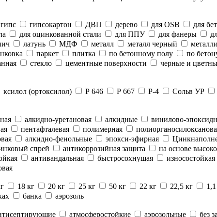
гипс
гипсокартон
ДВП
дерево
для OSB
для бе
ла
для оцинкованной стали
для ППУ
для фанеры
дл
пич
латунь
МДФ
металл
металл черный
металли
нковка
паркет
плитка
по бетонному полу
по бетон
анная
стекло
цементные поверхности
черные и цветны
ксилол (ортоксилол)
Р 646
Р 667
Р-4
Сольв УР
ная
алкидно-уретановая
алкидные
винилово-эпоксид
ая
пентафталевая
полимерная
полиорганосилоксанова
вая
алкидно-фенольные
эпокси-эфирная
Цинкнаполн
инковый спрей
антикоррозийная защита
на основе высоко
ойкая
антивандальная
быстросохнущая
износостойкая
овая
кг
18 кг
20 кг
25 кг
50 кг
22 кг
22,5 кг
1,1
ках
банка
аэрозоль
нтисептирующие
атмосферостойкие
аэрозольные
без з