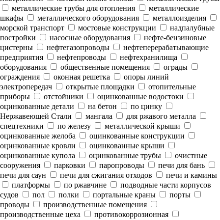
металлические трубы для отопления
металлические
шкафы
металлического оборудования
металлоизделия
морской транспорт
мостовые конструкции
надпалубные
постройки
насосные оборудования
нефте-бензиновые
цистерны
нефтегазопроводы
нефтеперерабатывающие
предприятия
нефтепроводы
нефтехранилища
оборудования
общественные помещения
ограды
ограждения
оконная решетка
опоры линий
электропередач
открытые площадки
отопительные
приборы
отстойники
оцинкованные водостоки
оцинкованные детали
на бетон
по цинку
Нержавеющей Стали
мангала
для ржавого металла
спецтехники
по железу
металлической крыши
оцинкованные желоба
оцинкованные конструкции
оцинкованные кровли
оцинкованные крыши
оцинкованные купола
оцинкованные трубы
очистные
сооружения
парковки
паропроводы
печи для бань
печи для саун
печи для сжигания отходов
печи и камины
платформы
по ржавчине
подводные части корпусов
судов
пол
полки
портальные краны
порты
проводы
производственные помещения
производственные цеха
противокоррозионная