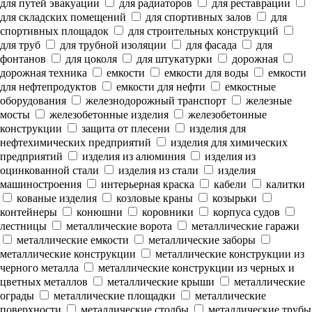
для путей эвакуации
для радиаторов
для реставрации
для складских помещений
для спортивных залов
для
спортивных площадок
для строительных конструкций
для труб
для трубной изоляции
для фасада
для
фонтанов
для цоколя
для штукатурки
дорожная
дорожная техника
емкости
емкости для воды
емкости
для нефтепродуктов
емкости для нефти
емкостные
оборудования
железнодорожный транспорт
железные
мосты
железобетонные изделия
железобетонные
конструкции
защита от плесени
изделия для
нефтехимических предприятий
изделия для химических
предприятий
изделия из алюминия
изделия из
оцинкованной стали
изделия из стали
изделия
машиностроения
интерьерная краска
кабели
калитки
кованые изделия
козловые краны
козырьки
контейнеры
конюшни
коровники
корпуса судов
лестницы
металлические ворота
металлические гаражи
металлические емкости
металлические заборы
металлические конструкции
металлические конструкции из
черного металла
металлические конструкции из черных и
цветных металлов
металлические крыши
металлические
ограды
металлические площадки
металлические
поверхности
металлические столбы
металлические трубы