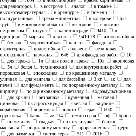
голубая
7004
в новосибирске
красно коричневая
для радиаторов
в костроме
аналог
в томске
высокотемпературная
в оренбурге
в тюмени
полиуретановая
трехкомпонентная
в колерове
для
труб
в московской области
нефтяной
в лосино
петровском
толуол
в калининграде
9410
в
одинцово
марка а
для пола
9410 78
износостойкая
бензол
морозостойкая
ксилол
фасадная
структурная
водостойкая
сольвент
резиновая
ортоксилол
наружная
646
для фасадных работ
10
для гаража
1л
для пола в гараже
10л
акриловая
5л
белая
технический
для внутренних работ
порошковая
эпоксидная
по крашенному металлу
уличная
для мангала
для бассейна
3 кг
ак
для
печей
для фундамента
по покрашенному металлу
по
кирпичу
по оцинкованному металлу
водоэмульсионная
для крыши
без запаха
кузнечная
матовая
цинковая
быстросохнущая
светлая
на улице
корабельная
дорожная
золото
серая
6005
грунтовка
банка
ак 114
темно серая
пф
бронза
по металлу
гладкая
по штукатурке
баллон
масляная
по ржавому металлу
прорезиненная
церта
для разметки
светло серая
511
7016