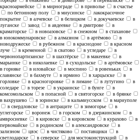
торецке
в енакиево
в димитрове
в перевальске
в
красноармейске
в мирнограде
в приволье
в счастье
по бетонному полу
в миусинске
лакокрасочное
покрытие
в алчевске
в белицком
в докучаевске
в
луганске
завод
в авдеевке
в дмитрове
в
краматорске
в новоазовске
в снежном
в стаханове
в юнокоммунаровске
в алмазном
в артёмово
в
новодружеске
в рубежном
в краснодоне
в красном
луче
в кременной
в сватово
в угледаре
в
червонопартизанске
в шахтёрске
в макеевке
в
марьинке
в николаевке
в суходольске
в артёмовске
в горняке
в иловайске
в моспино
в ровеньках
в
славянске
в бахмуте
в ирмино
в харцызске
в
горловке
в красногоровке
в лимане
в лутугино
в
соледаре
в торезе
в украинске
в бунге
в
комсомольском
в попасной
в святогорске
в брянке
в вахрушево
в зоринске
в кальмиусском
в мариуполе
в свердловске
в антраците
в зимогорье
в
углегорске
воронеж
в горском
в дзержинском
в
амвросиевке
в кировске
в кировском
в курахово
в
первомайске
в родинском
в александровске
в
зализном
цвэс
в чистяково
поставщики
в
светлодарске
в северске
для мостоконструкций
в