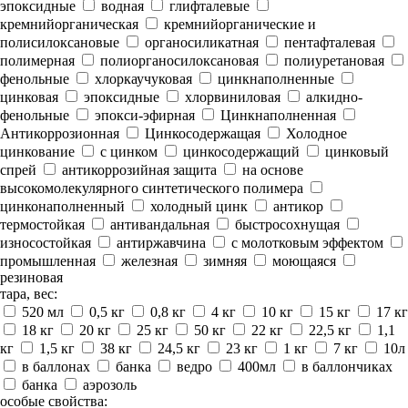
эпоксидные
водная
глифталевые
кремнийорганическая
кремнийорганические и
полисилоксановые
органосиликатная
пентафталевая
полимерная
полиорганосилоксановая
полиуретановая
фенольные
хлоркаучуковая
цинкнаполненные
цинковая
эпоксидные
хлорвиниловая
алкидно-
фенольные
эпокси-эфирная
Цинкнаполненная
Антикоррозионная
Цинкосодержащая
Холодное
цинкование
с цинком
цинкосодержащий
цинковый
спрей
антикоррозийная защита
на основе
высокомолекулярного синтетического полимера
цинконаполненный
холодный цинк
антикор
термостойкая
антивандальная
быстросохнущая
износостойкая
антиржавчина
с молотковым эффектом
промышленная
железная
зимняя
моющаяся
резиновая
тара, вес:
520 мл
0,5 кг
0,8 кг
4 кг
10 кг
15 кг
17 кг
18 кг
20 кг
25 кг
50 кг
22 кг
22,5 кг
1,1
кг
1,5 кг
38 кг
24,5 кг
23 кг
1 кг
7 кг
10л
в баллонах
банка
ведро
400мл
в баллончиках
банка
аэрозоль
особые свойства: