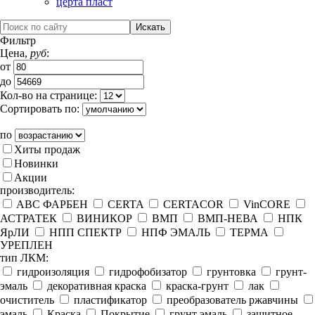
церта пласт
Фильтр
Цена,
руб
:
от
до
Кол-во на странице:
Сортировать по:
по
Хиты продаж
Новинки
Акции
производитель:
ABC ФАРБЕН
CERTA
CERTACOR
VinCORE
АСТРАТЕК
ВИНИКОР
ВМП
ВМП-НЕВА
НПК
ЯрЛИ
НПП СПЕКТР
НПФ ЭМАЛЬ
ТЕРМА
УРЕПЛЕН
тип ЛКМ:
гидроизоляция
гидрофобизатор
грунтовка
грунт-
эмаль
декоративная краска
краска-грунт
лак
очиститель
пластификатор
преобразователь ржавчины
эмаль
Краска
Покрытие
грунт эмаль
защитное