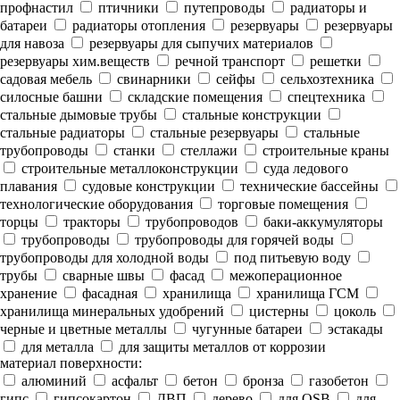
профнастил
птичники
путепроводы
радиаторы и
батареи
радиаторы отопления
резервуары
резервуары
для навоза
резервуары для сыпучих материалов
резервуары хим.веществ
речной транспорт
решетки
садовая мебель
свинарники
сейфы
сельхозтехника
силосные башни
складские помещения
спецтехника
стальные дымовые трубы
стальные конструкции
стальные радиаторы
стальные резервуары
стальные
трубопроводы
станки
стеллажи
строительные краны
строительные металлоконструкции
суда ледового
плавания
судовые конструкции
технические бассейны
технологические оборудования
торговые помещения
торцы
тракторы
трубопроводов
баки-аккумуляторы
трубопроводы
трубопроводы для горячей воды
трубопроводы для холодной воды
под питьевую воду
трубы
сварные швы
фасад
межоперационное
хранение
фасадная
хранилища
хранилища ГСМ
хранилища минеральных удобрений
цистерны
цоколь
черные и цветные металлы
чугунные батареи
эстакады
для металла
для защиты металлов от коррозии
материал поверхности:
алюминий
асфальт
бетон
бронза
газобетон
гипс
гипсокартон
ДВП
дерево
для OSB
для