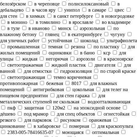
белозёрском
в череповце
полисилоксановый
в
дебальцево
в часов яру
унипол
в самаре
цвес
для стен
в химках
в санкт петербурге
в новогродовке
в монино
в томилино
в ярославле
во владимире
в туле
в иваново
минск
аэрозольная
по
влажному бетону
глянец
в екатеринбурге
чугуну
для уличных работ
устойчивая
шоколад
ультрафиолета
промышленная
темная
резина
по пластику
для
жилых помещений
оцинковки
в баню
кср
для
улицы
жидкая
негорючая
аэрозоли
в красноярске
светоотражаемая
жидкий пластик
двигателя
для
ванной
для отмостки
гидроизоляция
по старой краске
светоотражающая
темно коричневая
противопожарная
бежевая
8017
для влажных
помещений
антигрибковая
цокольная
для телег на
пищевом предприятии
для стен гаража
для
металлических ступеней не скользкая
водоотталкивающая
пкф
защитная
120м2
на эпоксидной основе
дёшево
под мрамор
для спец объектов
огнестойкая
резкого
для парковок
рисунком
оранжевая
цинкование
в хабаровске
померная
для краскопульта
2383-005-78416635-07
моющаяся
оптимальная