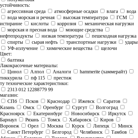
устойчивость:
агрессивная среда
атмосферные осадки
влага
вода
вода морская и речная
высокая температура
ГСМ
истирание
кислоты
коррозия
механическая нагрузки
морская и пресная вода
моющие средства
нефтепродукты
низкая температура
пешеходная нагрузка
спирты
сырая нефть
транспортные нагрузки
удары
УФ-излучение
химические вещества
щелочи
Цвет:
балтика
Лакокрасочные материалы:
Цинол
Алпол
Аналоги
hammerite (хаммерайт)
тиккурила
пф 115
престиж
ту технические характеристики:
2313 012 12288779 99
магазин:
СПб
Псков
Краснодар
Ижевск
Саратов
Казань
Омск
Оренбург
Сургут
Волгоград
Красноярск
Екатеринбург
Новосибирск
Иркутск
Барнаул
Рязань
Томск
Хабаровск
Киров
Воронеж
Орел
Москва
Курск
Липецк
Минск
Санкт Петербург
Белгород
Челябинск
Тамбов