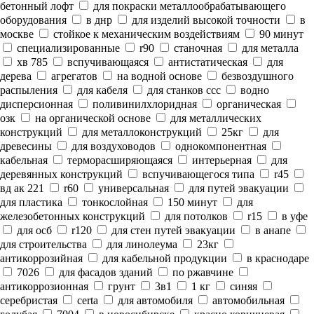
бетонный лофт
для покраски металлообрабатывающего
оборудования
в днр
для изделий высокой точности
в
москве
стойкое к механическим воздействиям
90 минут
специализированные
r90
станочная
для металла
хв 785
вспучивающаяся
антистатическая
для
дерева
агрегатов
на водной основе
безвоздушного
распыления
для кабеля
для станков ссс
водно
дисперсионная
поливинилхлоридная
органическая
озк
на органической основе
для металлических
конструкций
для металлоконструкций
25кг
для
древесины
для воздуховодов
однокомпонентная
кабельная
терморасширяющаяся
интерьерная
для
деревянных конструкций
вспучивающегося типа
r45
вд ак 221
r60
универсальная
для путей эвакуации
для пластика
тонкослойная
150 минут
для
железобетонных конструкций
для потолков
r15
в уфе
для осб
r120
для стен путей эвакуации
в анапе
для строительства
для линолеума
23кг
антикоррозийная
для кабельной продукции
в краснодаре
7026
для фасадов зданий
по ржавчине
антикоррозионная
грунт
3в1
1 кг
синяя
серебристая
certa
для автомобиля
автомобильная