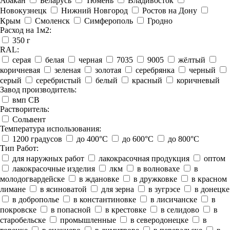
Абакан
Беларусь
Тюмень
Владивосток
Новокузнецк
Нижний Новгород
Ростов на Дону
Крым
Смоленск
Симферополь
Гродно
Расход на 1м2:
350 г
RAL:
серая
белая
черная
7035
9005
жёлтый
коричневая
зеленая
золотая
серебрянка
черный
серый
серебристый
белый
красный
коричневый
Завод производитель:
вмп СВ
Растворитель:
Сольвент
Температура использования:
1200 градусов
до 400°C
до 600°C
до 800°C
Тип Работ:
для наружных работ
лакокрасочная продукция
оптом
лакокрасочные изделия
лкм
в волновахе
в
молодогвардейске
в ждановке
в дружковке
в красном
лимане
в ясиноватой
для зерна
в зугрэсе
в донецке
в доброполье
в константиновке
в лисичанске
в
покровске
в попасной
в крестовке
в селидово
в
старобельске
промышленные
в северодонецке
в