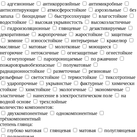
адгезионные
антикоррозийные
антимикробные
антисептирующие
атмосферостойкие
аэрозольные
без
запаха
биоцидные
быстросохнущие
влагостойкие
водостойкие
высокая укрывистость
высокоэластичные
гидроизоляционные
глянцевые
дезактивируемые
декоративные
жаропрочные
жаростойкие
защитные
зимние
износостойкие
интерьерные
кракелюр
масляные
матовые
молотковые
моющиеся
негорючие
нетоксичные
огнезащитные
огнестойкие
огнеупорные
паропроницаемые
по ржавчине
пожаровзрывобезопасные
полуматовые
радиационностойкие
разметочные
резиновые
рельефные
светостойкие
термостойкие
тиксотропные
ударопрочные
укрывистые
фактурные
химически
стойкие
химстойкие
экологичные
экономичные
эластичные
нанесение в электростатическом поле
на
водной основе
трехслойные
количество компонентов:
двухкомпонентные
однокомпонентные
трёхкомпонентный
степень глянца:
глубоко матовая
глянцевая
матовая
полуглянцевая
полуматовая