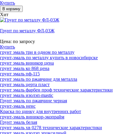
Купить
Хит
Грунт по металлу ФЛ-03Ж
Цена:
по запросу
Купить
грунт эмаль три в одном по металлу
грунт-эмаль по металлу купить в новосибирске
грунт эмаль виникор цена
грунт эмаль ко 868 цена
грунт эмаль пф-115
грунт эмаль по ржавчине для металла
грунт эмаль церта пласт
грунт эмаль фарбен проф технические характеристики
грунт эмаль изолэп-mastic
Грунт эмаль по ржавчине черная
грунт-эмаль ненс
Краска по цинку для внутренних работ
грунт-эмаль виникор-экопрайм
Грунт эмаль белая
грунт эмаль хв 0278 технические характеристики
грунт эмаль изолэп эпоксидный