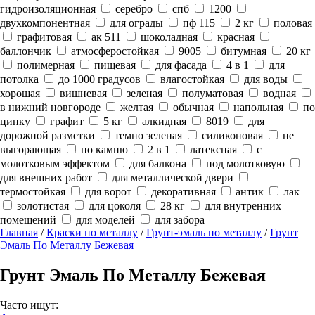
гидроизоляционная
серебро
спб
1200
двухкомпонентная
для ограды
пф 115
2 кг
половая
графитовая
ак 511
шоколадная
красная
баллончик
атмосферостойкая
9005
битумная
20 кг
полимерная
пищевая
для фасада
4 в 1
для
потолка
до 1000 градусов
влагостойкая
для воды
хорошая
вишневая
зеленая
полуматовая
водная
в нижний новгороде
желтая
обычная
напольная
по
цинку
графит
5 кг
алкидная
8019
для
дорожной разметки
темно зеленая
силиконовая
не
выгорающая
по камню
2 в 1
латексная
с
молотковым эффектом
для балкона
под молотковую
для внешних работ
для металлической двери
термостойкая
для ворот
декоративная
антик
лак
золотистая
для цоколя
28 кг
для внутренних
помещений
для моделей
для забора
Главная
/
Краски по металлу
/
Грунт-эмаль по металлу
/
Грунт
Эмаль По Металлу Бежевая
Грунт Эмаль По Металлу Бежевая
Часто ищут: