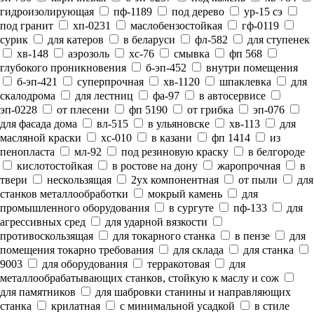
гидроизолирующая
пф-1189
под дерево
ур-15 сэ
под гранит
хп-0231
маслобензостойкая
гф-0119
сурик
для катеров
в беларуси
фл-582
для ступенек
хв-148
аэрозоль
хс-76
смывка
фп 568
глубокого проникновения
б-эп-452
внутри помещения
б-эп-421
суперпрочная
хв-1120
шпаклевка
для
скалодрома
для лестниц
фа-97
в автосервисе
эп-0228
от плесени
фп 5190
от грибка
эп-076
для фасада дома
вл-515
в ульяновске
хв-113
для
масляной краски
хс-010
в казани
фп 1414
из
пенопласта
мл-92
под резиновую краску
в белгороде
кислотостойкая
в ростове на дону
жаропрочная
в
твери
нескользящая
2ух компонентная
от пыли
для
станков металлообработки
мокрый камень
для
промышленного оборудования
в сургуте
пф-133
для
агрессивных сред
для ударной вязкости
противоскользящая
для токарного станка
в пензе
для
помещения токарно требования
для склада
для станка
9003
для оборудования
терракотовая
для
металлообрабатывающих станков, стойкую к маслу и сож
для памятников
для шабровки станины и направляющих
станка
крилатная
с минимальной усадкой
в стиле