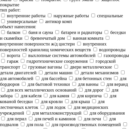
покрытие
тип работ:
внутренние работы
наружные работы
специальные
универсальные
антикор комп
объект нанесения:
балкон
баня и сауна
батареи и радиаторы
беседки
и скамейки
бревенчатый дом
ванная комната
внутренние поверхности ж/д цистерн
внутренних
поверхностей хранилищ химических веществ
водопроводы
ворота
выхлопные системы автомобилей
газопроводы
гараж
гидротехнические сооружения
городской
транспорт
грузовые вагоны
двери металлические
детали двигателей
детали машин
детали механизмов
для автомобилей
для бассейна
для бетонных стен
для
бордюров
для бытовой техники
для ванны
для веранд
для всех металлических оснований
для дорог
для
забора
для кабеля
для камня
для кирпича
для
кованой беседки
для кровли
для крыш
для
лестничных клеток
для лодок
для медицинских
учреждений
для металлоконструкций
для оборудования
для перил
для печей и каминов
для печи
для
подвалов
для пола
для производственных помещений