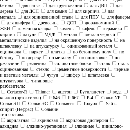
бетона
для гипса
для грунтования
для ДВП
для
дерева
для ДСП
для камня
для кирпича
для
металла
для оцинкованной стали
для ППУ
для фанеры
для шифера
древесина
ДСП
дюралюминий
ЖБИ
каменная кладка
камень
кафель
керамика
кирпич
латунь
МДФ
металл
металл черный
металлические изделия
на окрашенную поверхность
на
шпаклевку
на штукатурку
оцинкованный металл
оцинковка
паркет
плитка
по бетонному полу
по
бетону
по дереву
по металлу
по оцинковке
по
ржавчине
ржавчина
силикатные блоки
сталь
сталь
оцинкованная
стекло
цементные поверхности
черные
и цветные металлы
чугун
шифер
шпатлевка
штукатурка
титановые
разбавитель:
Certacor-R
Thinner
ацетон
Бутилацетат
вода
ксилол (ортоксилол)
Р 646
Р 667
Р-4
Сольв УР
Сольв ЭП
Сольв ЭС
Сольвент
Толуол
Уайт-
спирит (Нефрас)
Сольвин
тип состава:
акрилатная
акриловая
акриловая дисперсия
алкидная
алкидно-уретановая
алкидные
винилово-