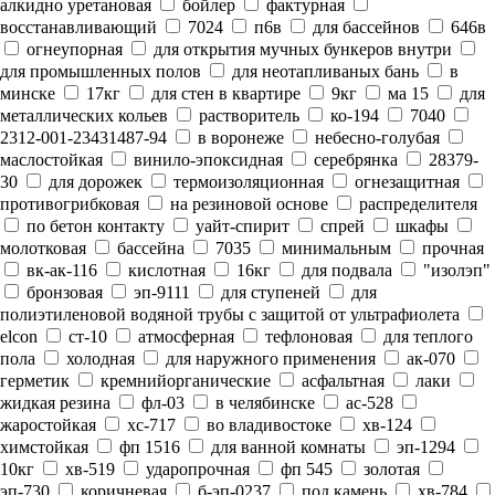
алкидно уретановая
бойлер
фактурная
восстанавливающий
7024
п6в
для бассейнов
646в
огнеупорная
для открытия мучных бункеров внутри
для промышленных полов
для неотапливаных бань
в
минске
17кг
для стен в квартире
9кг
ма 15
для
металлических кольев
растворитель
ко-194
7040
2312-001-23431487-94
в воронеже
небесно-голубая
маслостойкая
винило-эпоксидная
серебрянка
28379-
30
для дорожек
термоизоляционная
огнезащитная
противогрибковая
на резиновой основе
распределителя
по бетон контакту
уайт-спирит
спрей
шкафы
молотковая
бассейна
7035
минимальным
прочная
вк-ак-116
кислотная
16кг
для подвала
"изолэп"
бронзовая
эп-9111
для ступеней
для
полиэтиленовой водяной трубы с защитой от ультрафиолета
elcon
ст-10
атмосферная
тефлоновая
для теплого
пола
холодная
для наружного применения
ак-070
герметик
кремнийорганические
асфальтная
лаки
жидкая резина
фл-03
в челябинске
ас-528
жаростойкая
хс-717
во владивостоке
хв-124
химстойкая
фп 1516
для ванной комнаты
эп-1294
10кг
хв-519
ударопрочная
фп 545
золотая
эп-730
коричневая
б-эп-0237
под камень
хв-784