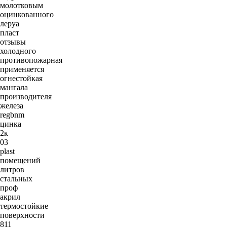
молотковым
оцинкованного
леруа
пласт
отзывы
холодного
противопожарная
применяется
огнестойкая
мангала
производителя
железа
regbnm
цинка
2к
03
plast
помещений
литров
стальных
проф
акрил
термостойкие
поверхности
811