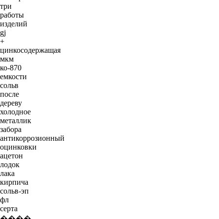
три
работы
изделий
gj
+
цинкосодержащая
мкм
ко-870
емкости
сольв
после
дереву
холодное
металлик
забора
антикоррозионный
оцинковки
ацетон
лодок
лака
кирпича
сольв-эп
фл
серта
����