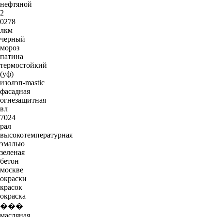
нефтяной
2
0278
лкм
черный
мороз
патина
термостойкий
(уф)
изолэп-mastic
фасадная
огнезащитная
вл
7024
рал
высокотемпературная
эмалью
зеленая
бетон
москве
окраски
красок
окраска
���
масляная