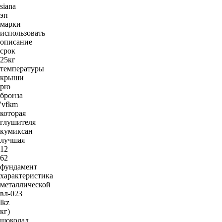
siana
эп
марки
использовать
описание
срок
25кг
температуры
крыши
pro
бронза
'vfkm
которая
глушителя
кумиксан
лучшая
12
62
фундамент
характеристика
металлической
вл-023
lkz
кг)
шоколад