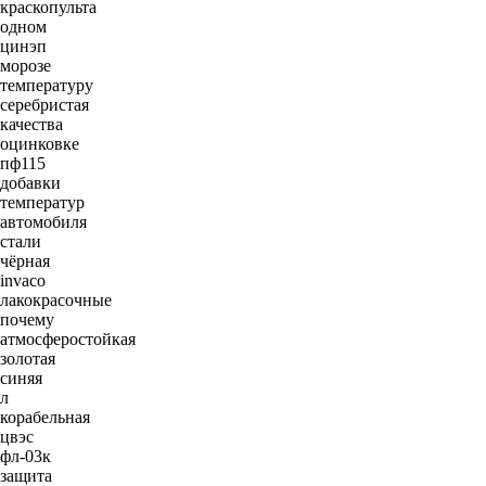
краскопульта
одном
цинэп
морозе
температуру
серебристая
качества
оцинковке
пф115
добавки
температур
автомобиля
стали
чёрная
invaco
лакокрасочные
почему
атмосферостойкая
золотая
синяя
л
корабельная
цвэс
фл-03к
защита