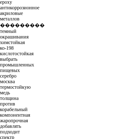
epoxy
антикоррозионное
акриловые
металлов
���������
темный
окрашивания
химстойкая
ко-198
кислотостойкая
выбрать
промышленных
пищевых
серебро
москва
термостойкую
медь
толщина
против
корабельный
компонентная
жаропрочная
добавлять
подходит
спектр