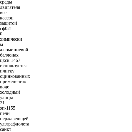
среды
двигателя
все
кессон
защитой
гф021
0
химически
м
алюминиевой
баллонах
цхск-1467
используется
плитку
оцинкованных
применению
воде
холодный
улицы
21
эп-1155
печи
нержавеющей
ультрафиолета
санкт