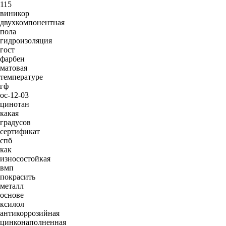
115
виникор
двухкомпонентная
пола
гидроизоляция
гост
фарбен
матовая
температуре
гф
ос-12-03
цинотан
какая
градусов
сертификат
спб
как
износостойкая
вмп
покрасить
металл
основе
ксилол
антикоррозийная
цинконаполненная