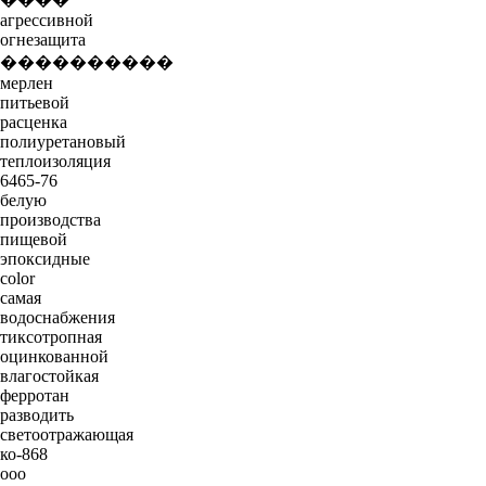
агрессивной
огнезащита
����������
мерлен
питьевой
расценка
полиуретановый
теплоизоляция
6465-76
белую
производства
пищевой
эпоксидные
color
самая
водоснабжения
тиксотропная
оцинкованной
влагостойкая
ферротан
разводить
светоотражающая
ко-868
ооо