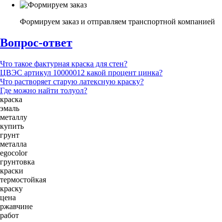
Формируем заказ и отправляем транспортной компанией
Вопрос-ответ
Что такое фактурная краска для стен?
ЦВЭС артикул 10000012 какой процент цинка?
Что растворяет старую латексную краску?
Где можно найти толуол?
краска
эмаль
металлу
купить
грунт
металла
egocolor
грунтовка
краски
термостойкая
краску
цена
ржавчине
работ