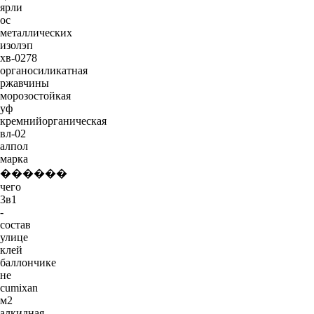
ярли
ос
металлических
изолэп
хв-0278
органосиликатная
ржавчины
морозостойкая
уф
кремнийорганическая
вл-02
алпол
марка
������
чего
3в1
-
состав
улице
клей
баллончике
не
cumixan
м2
алкидная