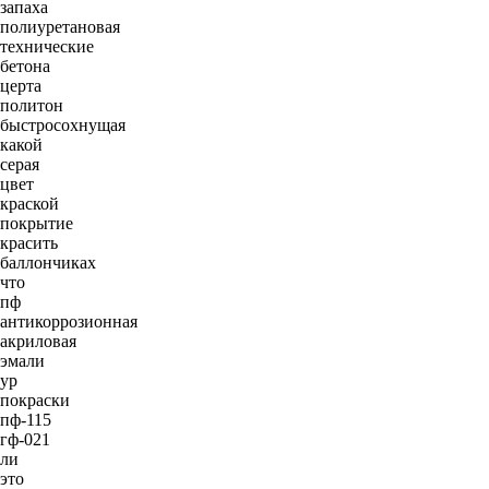
запаха
полиуретановая
технические
бетона
церта
политон
быстросохнущая
какой
серая
цвет
краской
покрытие
красить
баллончиках
что
пф
антикоррозионная
акриловая
эмали
ур
покраски
пф-115
гф-021
ли
это