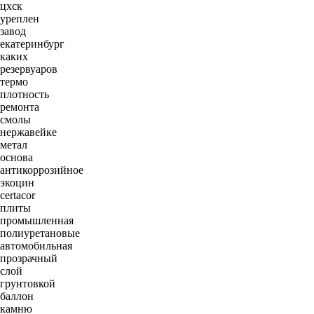
цхск
уреплен
завод
екатеринбург
каких
резервуаров
термо
плотность
ремонта
смолы
нержавейке
метал
основа
антикоррозийное
экоцин
certacor
плиты
промышленная
полиуретановые
автомобильная
прозрачный
слой
грунтовкой
баллон
камню