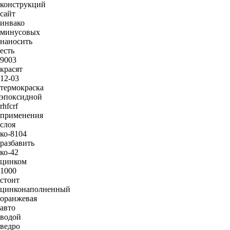
конструкций
сайт
инвако
минусовых
наносить
есть
9003
красят
12-03
термокраска
эпоксидной
rhfcrf
применения
слоя
ко-8104
разбавить
ко-42
цинком
1000
стоит
цинконаполненный
оранжевая
авто
водой
ведро