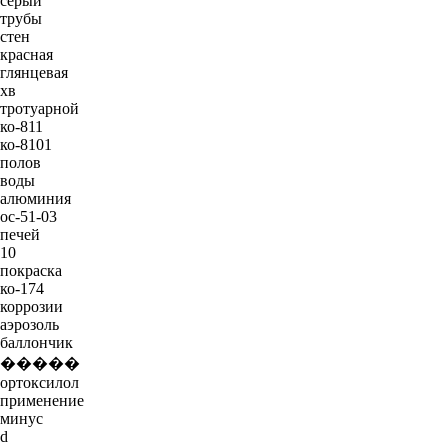
серый
трубы
стен
красная
глянцевая
хв
тротуарной
ко-811
ко-8101
полов
воды
алюминия
ос-51-03
печей
10
покраска
ко-174
коррозии
аэрозоль
баллончик
�����
ортоксилол
применение
минус
d