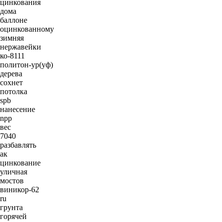
цинкования
дома
баллоне
оцинкованному
зимняя
нержавейки
ко-8111
политон-ур(уф)
дерева
сохнет
потолка
spb
нанесение
npp
вес
7040
разбавлять
ак
цинкование
уличная
мостов
виникор-62
ru
грунта
горячей