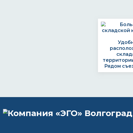
Удоб
располо
склад
территории
Рядом съе