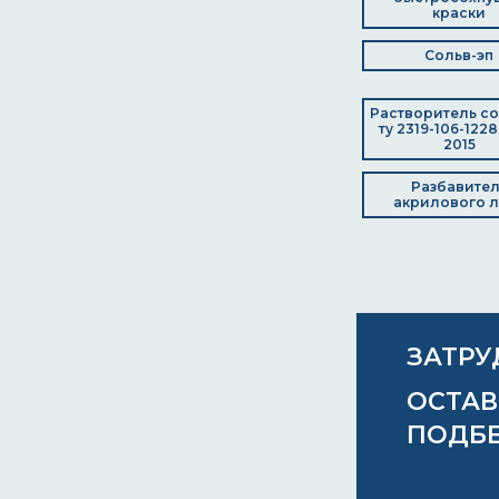
краски
Сольв-эп
Растворитель со
ту 2319-106-122
2015
Разбавител
акрилового л
ЗАТРУ
ОСТАВ
ПОДБ