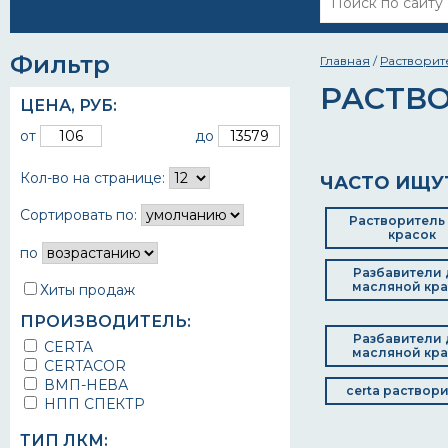
Фильтр
Главная
/
Растворит
РАСТВО
ЦЕНА,
РУБ
:
от
до
Кол-во на странице:
ЧАСТО ИЩУ
Сортировать по:
Растворитель
красок
по
Разбавители 
масляной кра
Хиты продаж
ПРОИЗВОДИТЕЛЬ:
Разбавители 
CERTA
масляной кра
CERTACOR
ВМП-НЕВА
certa раствор
НПП СПЕКТР
ТИП ЛКМ: