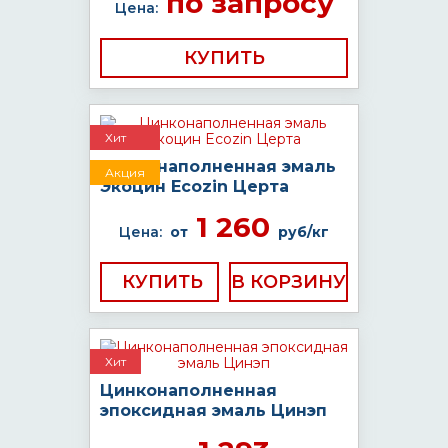
по запросу
Цена:
КУПИТЬ
Хит
Цинконаполненная эмаль
Акция
Экоцин Ecozin Церта
1 260
Цена:
от
руб/кг
КУПИТЬ
Хит
Цинконаполненная
эпоксидная эмаль Цинэп