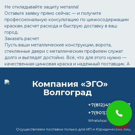
Не откладывайте защиту металла!
Оставьте заявку прямо сейчас — и получите
профессиональную консультацию по цинкосодержащим
краскам, расчет расхода и быструю доставку в ваш
город.
Заказать расчет
Пусть ваши металлические конструкции, ворота,
стеклянные двери с металлическим профилем служат
долго и выглядят достойно. Всё, что для этого нужно —
качественная цинковая краска и надёжный поставщик. А
всё остальное мы берём на себя!
ВОПРОС-ОТВЕТ
+7(812)493-44-47
Какая краска лучше для стен,
+7(901)372-44-27
акриловая или латексная?
WhatsApp
Telegram
Осуществляем поставки только для ИП и Юридических лиц
Можно ли покрасить потолок в тот же