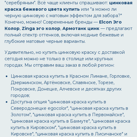
"серебряным". Всё чаще клиенты спрашивают:
цинковая
краска бежевого цвета купить
или "а можно ли
черную цинковую с матовым эффектом для забора?"
Конечно, можно! Современные бренды —
Elcon Эго
Колор
,
Zinga эго колор
,
Армотанк цинк
— предлагают
полный спектр оттенков, включая модные бежевые и
глубокие матовые черные варианты.
Удивительно, но купить цинковую краску с доставкой
сегодня можно не только в столице или крупных
городах. Мы отправим ваш заказ в любой регион:
Цинковая краска купить в Красном Лимане, Горловке,
Дзержинском, Артёмовске, Славянске, Торезе,
Покровске, Донецке, Алчевске и десятках других
городов;
Доступна опция "цинковая краска купить в
Северодонецке egocolor", "цинковая краска купить в
Золотом", "цинковая краска купить в Первомайске",
"цинковая краска купить в Бахмуте", "цинковая краска
купить в Кировском", "цинковая краска купить в
Кировске", "цинковая краска купить в Лисичанске" и