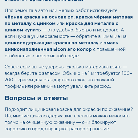
Для ремонта в авто или мелких работ используйте
чёрная краска на основе zn
,
краска чёрная матовая
по металлу с цинком
или
краска для металла c
цинком купить
— это удобно, быстро и недорого. А
если нужна универсальность — обратите внимание на
цинкосодержащие краска по металлу
и
эмаль
цинконаполненная Elcon эго колор
с повышенной
стойкостью к агрессивной среде.
Совет: если вы не уверены, сколько материала взять —
всегда берите с запасом. Обычно на 1 м² требуется 100–
200 г краски для стандартного слоя, но сложный
профиль или ржавчина могут увеличить расход.
Вопросы и ответы
Подходит ли цинковая краска для окраски по ржавчине?
Да, многие цинкосодержащие составы можно наносить
прямо на очищенную ржавчину — они блокируют
коррозию и предотвращают распространение.