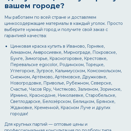
вашем городе?
Мы работаем по всей стране и доставляем
цинкосодержащие материалы в каждый уголок. Просто
выберите нужный город и получите свой заказ с
гарантией качества:
Цинковая краска купить в Иваново, Горняке,
Алмазном, Амвросиевке, Мирнограде, Покровске,
Бунге, Зимогорье, Красногоровке, Крестовке,
Перевальске egocolor, Родинском, Торецке,
Углегорске, Зугрэсе, Кальмиусском, Комсомольском,
Снежном, Артёмово, Артёмовске, Дружковке,
Новогродовке, Приволье, Рубежном, Северске,
Счастье, Часов Яру, Чистяково, Зализном, Зоринске,
Ирмино, Краснодоне, Николаевке, Старобельске,
Светлодарске, Белозёрском, Белицком, Брянске,
Ждановке, Кременной, Красном Луче и других
городах!
Для крупных партий — оптовые цены и
профессиональная консультация по подбору типа