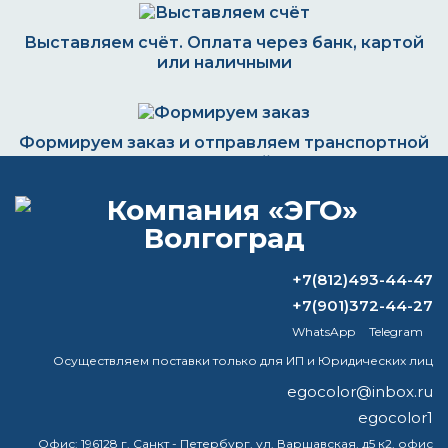
Выставляем счёт. Оплата через банк, картой
или наличными
Формируем заказ и отправляем транспортной
компанией
ВОПРОС-ОТВЕТ
+7(812)493-44-47
+7(901)372-44-27
Можно ли красить по цинку?
WhatsApp
Telegram
Осуществляем поставки только для ИП и Юридических лиц
Как выполнить смывку старой краски
с металла
egocolor@inbox.ru
egocolor1
Чем отмыть краску от дорожной
Офис:
196128 г. Санкт - Петербург, ул. Варшавская, д5 к2, офис