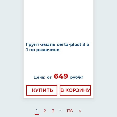
Грунт-эмаль certa-plast 3 в
1 по ржавчине
649
Цена:
от
руб/кг
КУПИТЬ
...
1
2
3
138
»