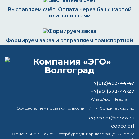
Выставляем счёт. Оплата через банк, картой
или наличными
Формируем заказ и отправляем транспортной
компанией
ВОПРОС-ОТВЕТ
+7(812)493-44-47
+7(901)372-44-27
Что значит полуматовая краска?
WhatsApp
Telegram
Осуществляем поставки только для ИП и Юридических лиц
В чем разница между растворителями
646 и 647?
egocolor@inbox.ru
egocolor1
Как подготовить кузов к покраске
Офис:
196128 г. Санкт - Петербург, ул. Варшавская, д5 к2, офис
301