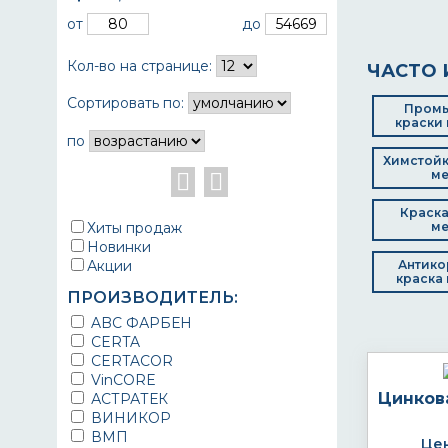
от
до
Кол-во на странице:
ЧАСТО 
Сортировать по:
Пром
краски 
по
Химстойк
ме
Краска
Хиты продаж
ме
Новинки
Акции
Антико
краска 
ПРОИЗВОДИТЕЛЬ:
ABC ФАРБЕН
CERTA
CERTACOR
VinCORE
Цинков
АСТРАТЕК
ВИНИКОР
ВМП
Цен