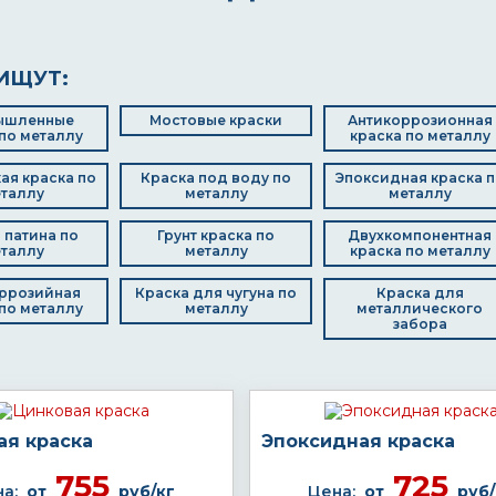
ИЩУТ:
ышленные
Мостовые краски
Антикоррозионная
по металлу
краска по металлу
ая краска по
Краска под воду по
Эпоксидная краска п
таллу
металлу
металлу
 патина по
Грунт краска по
Двухкомпонентная
таллу
металлу
краска по металлу
ррозийная
Краска для чугуна по
Краска для
по металлу
металлу
металлического
забора
ая краска
Эпоксидная краска
755
725
а:
от
руб/кг
Цена:
от
руб/