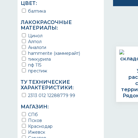
лестницы
механическая нагрузки
ЦВЕТ:
полуматовые
металлические ворота
морская и пресная вода
балтика
радиационностойкие
металлические гаражи
моющие средства
разметочные
металлические емкости
нефтепродукты
ЛАКОКРАСОЧНЫЕ
резиновые
металлические заборы
низкая температура
МАТЕРИАЛЫ:
рельефные
металлические конструкции
пешеходная нагрузка
светостойкие
Цинол
металлические конструкции из
спирты
термостойкие
черного металла
Алпол
сырая нефть
тиксотропные
металлические конструкции из
Аналоги
транспортные нагрузки
черных и цветных металлов
ударопрочные
hammerite (хаммерайт)
удары
металлические крыши
укрывистые
тиккурила
УФ-излучение
металлические ограды
фактурные
пф 115
химические вещества
металлические площадки
химически стойкие
престиж
щелочи
металлические поверхности
химстойкие
ра
металлические столбы
экологичные
ТУ ТЕХНИЧЕСКИЕ
металлические трубы
ХАРАКТЕРИСТИКИ:
экономичные
терри
металлические трубы для
эластичные
2313 012 12288779 99
Рядом
отопления
нанесение в
металлические шкафы
электростатическом поле
МАГАЗИН:
металлического оборудования
на водной основе
СПб
металлоизделия
трехслойные
Псков
морской транспорт
Краснодар
мостовые конструкции
Ижевск
надпалубные постройки