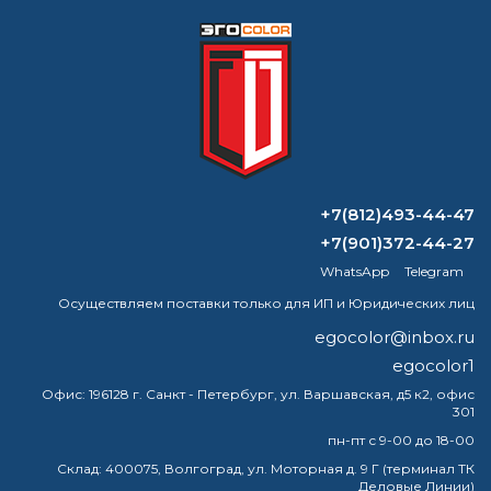
или наличными
Формируем заказ и отправляем транспортной
компанией
+7(812)493-44-47
ВОПРОС-ОТВЕТ
+7(901)372-44-27
WhatsApp
Telegram
Имеет ли настоящее золото патину?
Осуществляем поставки только для ИП и Юридических лиц
Можно ли покрасить старую печь?
egocolor@inbox.ru
egocolor1
Почему грунтовка прилипает лучше,
Офис:
196128 г. Санкт - Петербург, ул. Варшавская, д5 к2, офис
чем краска?
301
пн-пт с 9-00 до 18-00
Для чего используется грунт эмаль?
Склад:
400075, Волгоград, ул. Моторная д. 9 Г (терминал ТК
Деловые Линии)