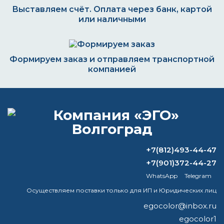
Выставляем счёт. Оплата через банк, картой
или наличными
Формируем заказ и отправляем транспортной
компанией
ВОПРОС-ОТВЕТ
+7(812)493-44-47
В чем разница между патиной и ярь-
медянкой?
+7(901)372-44-27
WhatsApp
Telegram
Вреден ли избыток цинка для
Осуществляем поставки только для ИП и Юридических лиц
двигателя?
egocolor@inbox.ru
Сколько литров краски нужно
egocolor1