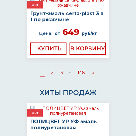
Хит
Грунт-эмаль certa-plast 3 в
1 по ржавчине
649
Цена:
от
руб/кг
КУПИТЬ
...
1
2
3
148
»
ХИТЫ ПРОДАЖ
Хит
ПОЛИЦВЕТ УР УФ эмаль
полиуретановая