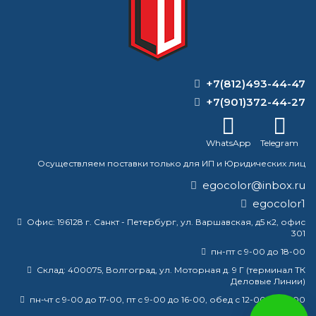
компанией
+7(812)493-44-47
ВОПРОС-ОТВЕТ
+7(901)372-44-27
Что можно использовать вместо
преобразователя ржавчины?
WhatsApp
Telegram
Осуществляем поставки только для ИП и Юридических лиц
Чем бюджетно покрыть крышу
гаража?
egocolor@inbox.ru
egocolor1
Для чего применяют толуол?
Офис:
196128 г. Санкт - Петербург, ул. Варшавская, д5 к2, офис
301
В какой цвет нужно красить трубы
пн-пт с 9-00 до 18-00
пожаротушения?
Склад:
400075, Волгоград, ул. Моторная д. 9 Г (терминал ТК
Деловые Линии)
пн-чт с 9-00 до 17-00, пт с 9-00 до 16-00, обед с 12-00 до 13-00