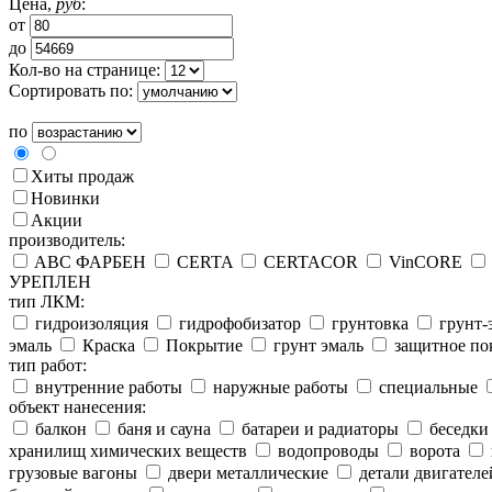
Цена,
руб
:
от
до
Кол-во на странице:
Сортировать по:
по
Хиты продаж
Новинки
Акции
производитель:
ABC ФАРБЕН
CERTA
CERTACOR
VinCORE
УРЕПЛЕН
тип ЛКМ:
гидроизоляция
гидрофобизатор
грунтовка
грунт-
эмаль
Краска
Покрытие
грунт эмаль
защитное по
тип работ:
внутренние работы
наружные работы
специальные
объект нанесения:
балкон
баня и сауна
батареи и радиаторы
беседки
хранилищ химических веществ
водопроводы
ворота
грузовые вагоны
двери металлические
детали двигателе