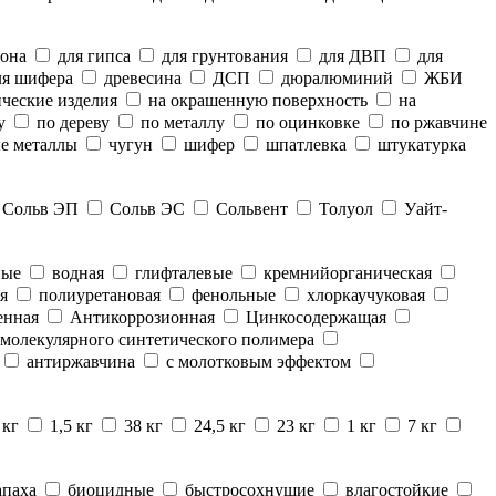
тона
для гипса
для грунтования
для ДВП
для
я шифера
древесина
ДСП
дюралюминий
ЖБИ
ческие изделия
на окрашенную поверхность
на
у
по дереву
по металлу
по оцинковке
по ржавчине
е металлы
чугун
шифер
шпатлевка
штукатурка
Сольв ЭП
Сольв ЭС
Сольвент
Толуол
Уайт-
ные
водная
глифталевые
кремнийорганическая
я
полиуретановая
фенольные
хлоркаучуковая
енная
Антикоррозионная
Цинкосодержащая
молекулярного синтетического полимера
антиржавчина
с молотковым эффектом
 кг
1,5 кг
38 кг
24,5 кг
23 кг
1 кг
7 кг
апаха
биоцидные
быстросохнущие
влагостойкие