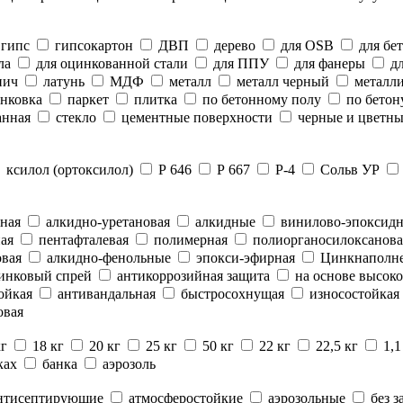
гипс
гипсокартон
ДВП
дерево
для OSB
для бе
ла
для оцинкованной стали
для ППУ
для фанеры
дл
пич
латунь
МДФ
металл
металл черный
металли
нковка
паркет
плитка
по бетонному полу
по бетон
анная
стекло
цементные поверхности
черные и цветны
ксилол (ортоксилол)
Р 646
Р 667
Р-4
Сольв УР
ная
алкидно-уретановая
алкидные
винилово-эпоксид
ая
пентафталевая
полимерная
полиорганосилоксанова
вая
алкидно-фенольные
эпокси-эфирная
Цинкнаполн
инковый спрей
антикоррозийная защита
на основе высоко
ойкая
антивандальная
быстросохнущая
износостойкая
овая
кг
18 кг
20 кг
25 кг
50 кг
22 кг
22,5 кг
1,1
ках
банка
аэрозоль
нтисептирующие
атмосферостойкие
аэрозольные
без з