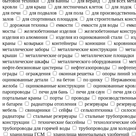
бытовой техники
для ванны
для веранд
для всех мет
кровли
для крыш
для лестничных клеток
для лодок
для печи
для подвалов
для пола
для производственн
залов
для спортивных площадок
для строительных конс
дорожная техника
емкости
емкости для воды
емко
мосты
железобетонные изделия
железобетонные констр
изделия из алюминия
изделия из оцинкованной стали
из
краны
козырьки
контейнеры
конюшни
коровник
металлические заборы
металлические конструкции
метал
крыши
металлические ограды
металлические площадки
металлические шкафы
металлического оборудования
мет
нефте-бензиновые цистерны
нефтегазопроводы
нефтепе
ограды
ограждения
оконная решетка
опоры линий эл
оцинкованные детали
на бетон
по цинку
Нержавеющ
желоба
оцинкованные конструкции
оцинкованные кров
паропроводы
печи для бань
печи для саун
печи для с
портальные краны
порты
проводы
производственны
и батареи
радиаторы отопления
резервуары
резервуар
мебель
свинарники
сейфы
сельхозтехника
силосн
радиаторы
стальные резервуары
стальные трубопроводы
конструкции
технические бассейны
технологические об
трубопроводы для горячей воды
трубопроводы для холодно
хранилища ГСМ
хранилища минеральных удобрений