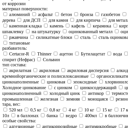
от коррозии
материал поверхности:
алюминий
асфальт
бетон
бронза
газобетон
дерева
для ДСП
для камня
для кирпича
для метал
каменная кладка
камень
кафель
керамика
кир
шпаклевку
на штукатурку
оцинкованный металл
оци
ржавчина
силикатные блоки
сталь
сталь оцинков
титановые
разбавитель:
Certacor-R
Thinner
ацетон
Бутилацетат
вода
спирит (Нефрас)
Сольвин
тип состава:
акрилатная
акриловая
акриловая дисперсия
алкид
кремнийорганические и полисилоксановые
органосиликатн
цинкнаполненные
цинковая
эпоксидные
хлорвинило
Холодное цинкование
с цинком
цинкосодержащий
ц
цинконаполненный
холодный цинк
антикор
термост
промышленная
железная
зимняя
моющаяся
резин
тара, вес:
520 мл
0,5 кг
0,8 кг
4 кг
10 кг
15 кг
17 
10л
в баллонах
банка
ведро
400мл
в баллончи
особые свойства:
адгезионные
антикоррозийные
антимикробные
а