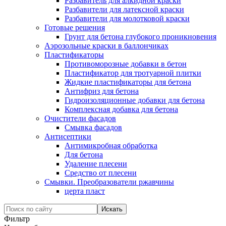
Разбавитель для алкидной краски
Разбавители для латексной краски
Разбавители для молотковой краски
Готовые решения
Грунт для бетона глубокого проникновения
Аэрозольные краски в баллончиках
Пластификаторы
Противоморозные добавки в бетон
Пластификатор для тротуарной плитки
Жидкие пластификаторы для бетона
Антифриз для бетона
Гидроизоляционные добавки для бетона
Комплексная добавка для бетона
Очистители фасадов
Смывка фасадов
Антисептики
Антимикробная обработка
Для бетона
Удаление плесени
Средство от плесени
Смывки. Преобразователи ржавчины
церта пласт
Фильтр