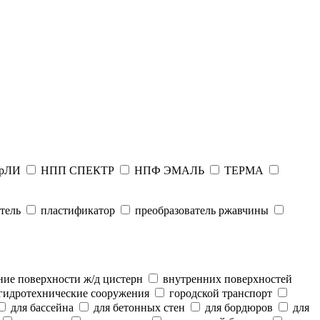
рЛИ
НПП СПЕКТР
НПФ ЭМАЛЬ
ТЕРМА
тель
пластификатор
преобразователь ржавчины
ие поверхности ж/д цистерн
внутренних поверхностей
гидротехнические сооружения
городской транспорт
для бассейна
для бетонных стен
для бордюров
для