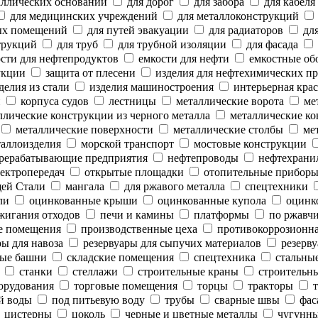
аллических оснований
для дорог
для забора
для кабеля
для медицинских учреждений
для металлоконструкций
ых помещений
для путей эвакуации
для радиаторов
для
трукций
для труб
для трубной изоляции
для фасада
сти для нефтепродуктов
емкости для нефти
емкостные об
укции
защита от плесени
изделия для нефтехимических п
делия из стали
изделия машиностроения
интерьерная крас
и
корпуса судов
лестницы
металлические ворота
мет
лические конструкции из черного металла
металлические ко
металлические поверхности
металлические столбы
мет
аллоизделия
морской транспорт
мостовые конструкции
рерабатывающие предприятия
нефтепроводы
нефтехрани
ектропередач
открытые площадки
отопительные прибор
ей Стали
мангала
для ржавого металла
спецтехники
ли
оцинкованные крыши
оцинкованные купола
оцинк
жигания отходов
печи и камины
платформы
по ржавч
е помещения
производственные цеха
противокоррозионн
ы для навоза
резервуары для сыпучих материалов
резерву
ые башни
складские помещения
спецтехника
стальны
станки
стеллажи
строительные краны
строительны
орудования
торговые помещения
торцы
тракторы
т
й воды
под питьевую воду
трубы
сварные швы
фас
цистерны
цоколь
черные и цветные металлы
чугунны