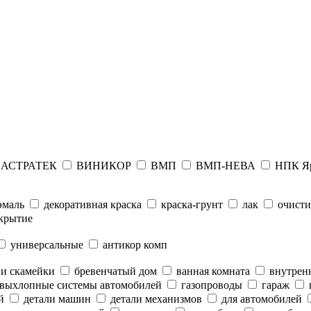
АСТРАТЕК
ВИНИКОР
ВМП
ВМП-НЕВА
НПК Я
эмаль
декоративная краска
краска-грунт
лак
очисти
крытие
универсальные
антикор комп
 и скамейки
бревенчатый дом
ванная комната
внутренн
выхлопные системы автомобилей
газопроводы
гараж
й
детали машин
детали механизмов
для автомобилей