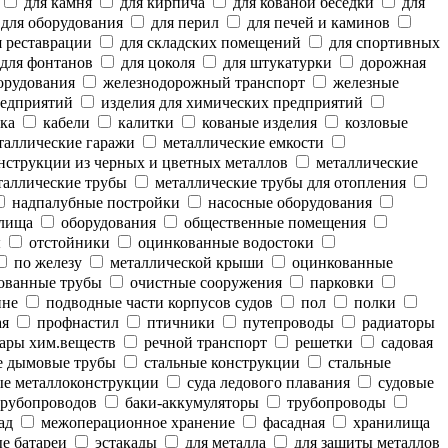
для камня
для кирпича
для кованой беседки
для
для оборудования
для перил
для печей и каминов
 реставрации
для складских помещений
для спортивных
для фонтанов
для цоколя
для штукатурки
дорожная
орудования
железнодорожный транспорт
железные
редприятий
изделия для химических предприятий
ка
кабели
калитки
кованые изделия
козловые
аллические гаражи
металлические емкости
нструкции из черных и цветных металлов
металлические
аллические трубы
металлические трубы для отопления
надпалубные постройки
насосные оборудования
лища
оборудования
общественные помещения
ы
отстойники
оцинкованные водостоки
по железу
металлической крыши
оцинкованные
ованные трубы
очистные сооружения
парковки
ине
подводные части корпусов судов
пол
полки
ая
профнастил
птичники
путепроводы
радиаторы
ары хим.веществ
речной транспорт
решетки
садовая
е дымовые трубы
стальные конструкции
стальные
е металлоконструкции
суда ледового плавания
судовые
рубопроводов
баки-аккумуляторы
трубопроводы
ад
межоперационное хранение
фасадная
хранилища
е батареи
эстакады
для металла
для защиты металлов