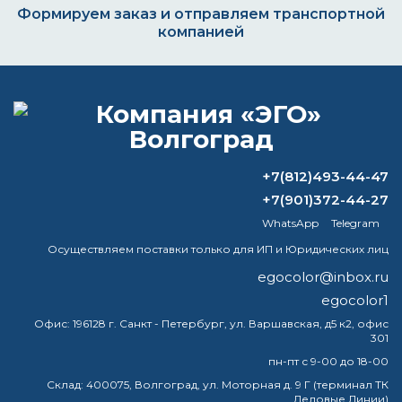
Формируем заказ и отправляем транспортной
компанией
ВОПРОС-ОТВЕТ
+7(812)493-44-47
Какая краска лучше для стен,
акриловая или латексная?
+7(901)372-44-27
WhatsApp
Telegram
Как правильно красить
Осуществляем поставки только для ИП и Юридических лиц
полиуретановой краской?
egocolor@inbox.ru
Какие материалы
egocolor1
водонепроницаемые?
Офис:
196128 г. Санкт - Петербург, ул. Варшавская, д5 к2, офис
301
Зачем смачивать валик перед
пн-пт с 9-00 до 18-00
покраской?
Склад:
400075, Волгоград, ул. Моторная д. 9 Г (терминал ТК
Деловые Линии)