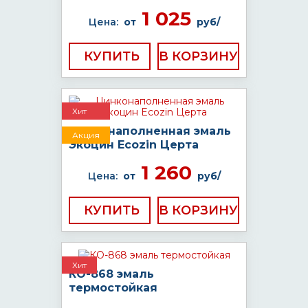
1 025
Цена:
от
руб/
КУПИТЬ
Хит
Цинконаполненная эмаль
Акция
Экоцин Ecozin Церта
1 260
Цена:
от
руб/
КУПИТЬ
Хит
КО-868 эмаль
термостойкая