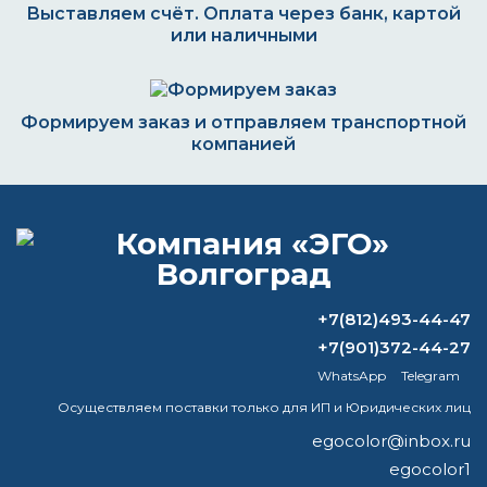
Выставляем счёт. Оплата через банк, картой
или наличными
Формируем заказ и отправляем транспортной
компанией
ВОПРОС-ОТВЕТ
+7(812)493-44-47
Можно ли колеровать термостойкую
краску?
+7(901)372-44-27
WhatsApp
Telegram
Какой краской лучше покрасить
Осуществляем поставки только для ИП и Юридических лиц
суппорта?
egocolor@inbox.ru
Какую краску лучше брать для
egocolor1