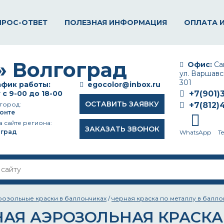
ПРОС-ОТВЕТ
ПОЛЕЗНАЯ ИНФОРМАЦИЯ
ОПЛАТА 
Офис:
Сан
ул. Варшавск
301
фик работы:
egocolor@inbox.ru
 с 9-00 до 18-00
+7(901)
ОСТАВИТЬ ЗАЯВКУ
город:
+7(812)
онте
а сайте региона:
ЗАКАЗАТЬ ЗВОНОК
оград
WhatsApp
T
розольные краски в баллончиках
/
черная краска по металлу в балло
НАЯ АЭРОЗОЛЬНАЯ КРАСКА