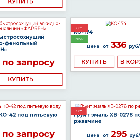
КУПИТЬ
Хит
КО-174
быстросохнущий
New
336
о-фенольный
Цена:
от
руб/
Н»
по запросу
КУПИТЬ
КУПИТЬ
Хит
 КО-42 под питьевую
Грунт эмаль ХВ-0278 п
ржавчине
по запросу
295
Цена:
от
руб/