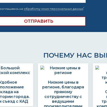
*
соглашаюсь на
обработку моих персональных данных
ПОЧЕМУ НАС В
Удобное
Низкие цены в
сположение
регионе, благодаря
склада на
прямому
тории города.
сотрудничеству с
 съезд с КАД
ведущими
тр
производителями
комп