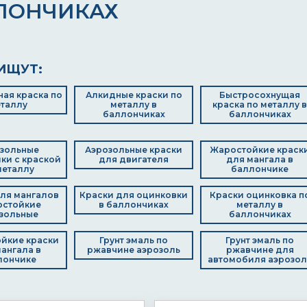
ЛОНЧИКАХ
ИЩУТ:
ая краска по
Алкидные краски по
Быстросохнущая
таллу
металлу в
краска по металлу в
баллончиках
баллончиках
зольные
Аэрозольные краски
Жаростойкие краск
ки с краской
для двигателя
для мангала в
металлу
баллончике
ля мангалов
Краски для оцинковки
Краски оцинковка п
остойкие
в баллончиках
металлу в
зольные
баллончиках
йкие краски
Грунт эмаль по
Грунт эмаль по
ангала в
ржавчине аэрозоль
ржавчине для
лончике
автомобиля аэрозол