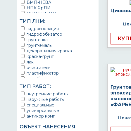
ВМП-НЕВА
НПК ЯрЛИ
Цинков
НПП СПЕКТР
НПФ ЭМАЛЬ
ТИП ЛКМ:
Цен
ТЕРМА
гидроизоляция
УРЕПЛЕН
гидрофобизатор
КУП
грунтовка
грунт-эмаль
декоративная краска
краска-грунт
лак
очиститель
пластификатор
преобразователь ржавчины
эмаль
ТИП РАБОТ:
Грунто
Краска
эпокси
внутренние работы
Покрытие
высоко
наружные работы
грунт эмаль
«ФАРБЕ
специальные
защитное покрытие
универсальные
антикор комп
Цена:
ОБЪЕКТ НАНЕСЕНИЯ: