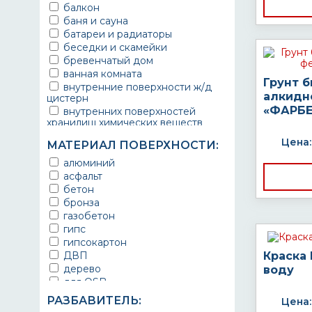
балкон
баня и сауна
батареи и радиаторы
беседки и скамейки
бревенчатый дом
ванная комната
Грунт 
внутренние поверхности ж/д
алкидн
цистерн
«ФАРБЕ
внутренних поверхностей
хранилищ химических веществ
водопроводы
Цена:
МАТЕРИАЛ ПОВЕРХНОСТИ:
ворота
выхлопные системы
алюминий
автомобилей
асфальт
газопроводы
бетон
гараж
бронза
гидротехнические сооружения
газобетон
городской транспорт
гипс
грузовые вагоны
гипсокартон
двери металлические
ДВП
Краска
детали двигателей
дерево
воду
детали машин
для OSB
детали механизмов
для бетона
РАЗБАВИТЕЛЬ:
Цена:
для автомобилей
для гипса