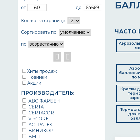
БАЛ
от
до
Кол-во на странице:
ЧАСТО 
Сортировать по:
Аэрозольн
по
ме
Аэро
Хиты продаж
баллончи
Новинки
по 
Акции
Краски д
ПРОИЗВОДИТЕЛЬ:
терм
аэро
ABC ФАРБЕН
CERTA
Термосто
CERTACOR
для м
VinCORE
бал
АСТРАТЕК
ВИНИКОР
ВМП