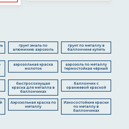
ль
грунт эмаль по
грунт по металлу в
алюминию аэрозоль
баллончике купить
е
аэрозольная краска
аэрозоль по металлу
молоток
термостойкая чёрный
быстросохнущая
баллончик с
краска для металла в
оранжевой краской
баллончиках
й
Аэрозольная краска по
Износостойкие краски
металлу
по металлу в
баллончиках