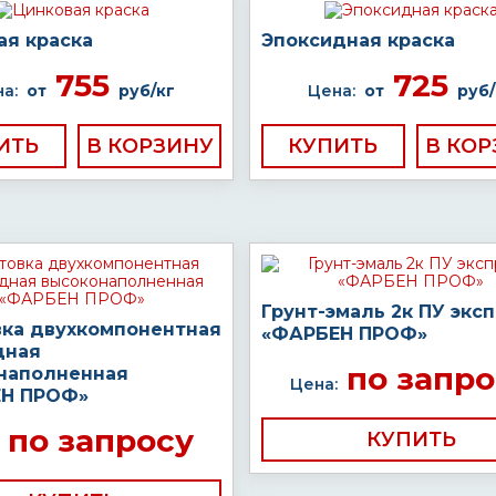
ая краска
Эпоксидная краска
755
725
а:
от
руб/кг
Цена:
от
руб/
ИТЬ
КУПИТЬ
Грунт-эмаль 2к ПУ экс
вка двухкомпонентная
«ФАРБЕН ПРОФ»
дная
по запро
наполненная
Цена:
Н ПРОФ»
по запросу
КУПИТЬ