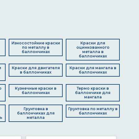
Износостойкие краски
Краски для
по металлу в
оцинкованного
баллончиках
металла в
баллончиках
и
Краски для двигателя
Краски для мангала в
в баллончиках
баллончиках
о
Кузнечные краски в
Термо краски в
баллончиках
баллончике для
мангала
Грунтовка в
Грунтовка по металлу в
баллончиках для
баллончиках
ь
металла