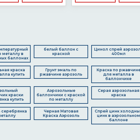
мпературный
белый баллон с
Цинол спрей аэрозо
о металлу в
краской
400мл
ных баллонах
ьная краска
Грунт эмаль по
Краска по ржавчин
алла купить
ржавчине аэрозоль
для металла в
баллончике
зольный
Аэрозольные
Серая аэрозольная
чик краски
баллончики с краской
краска
нка купить
по металлу
 серебрянка
Черная Матовая
Спрей цинк холодны
металлу
Краска Аэрозоль
цинк в аэрозольном
баллоне