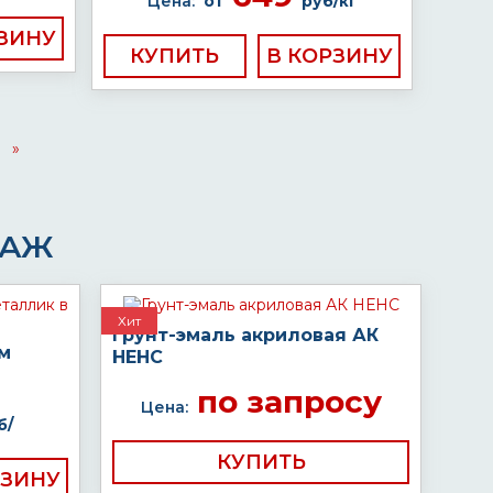
Цена:
от
руб/кг
КУПИТЬ
»
ДАЖ
Хит
Грунт-эмаль акриловая АК
ом
НЕНС
по запросу
Цена:
б/
КУПИТЬ