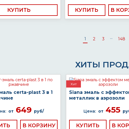
КУПИТЬ
КУПИТЬ
...
1
2
3
148
ХИТЫ ПРО
Хит
аль certa-plast 3 в 1
Siana эмаль с эффект
вчине
металлик в аэрозоли
649
455
на:
от
руб/
Цена:
от
ру
ИТЬ
КУПИТЬ