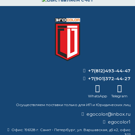
Выставляем счёт. Оплата через банк, картой
или наличными
Формируем заказ и отправляем транспортной
компанией
+7(812)493-44-47
ВОПРОС-ОТВЕТ
+7(901)372-44-27
Чем отличается фактурная краска от
WhatsApp
Telegram
текстурной?
Осуществляем поставки только для ИП и Юридических лиц
Как быстро образуется патина?
egocolor@inbox.ru
egocolor1
Можно ли использовать текстурный
Офис:
196128 г. Санкт - Петербург, ул. Варшавская, д5 к2, офис
валик с обычной краской?
301