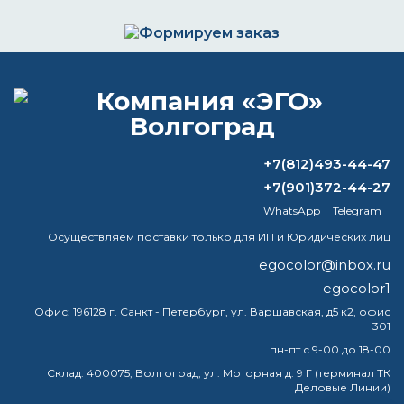
Формируем заказ и отправляем транспортной
компанией
+7(812)493-44-47
ВОПРОС-ОТВЕТ
+7(901)372-44-27
WhatsApp
Telegram
Можно ли красить эмалью без грунта?
Осуществляем поставки только для ИП и Юридических лиц
Как сделать разбавитель акриловой
egocolor@inbox.ru
краски для заливки?
egocolor1
Офис:
196128 г. Санкт - Петербург, ул. Варшавская, д5 к2, офис
Что можно разбавлять ксилолом?
301
пн-пт с 9-00 до 18-00
Можно ли залить сольвент в бак?
Склад:
400075, Волгоград, ул. Моторная д. 9 Г (терминал ТК
Деловые Линии)