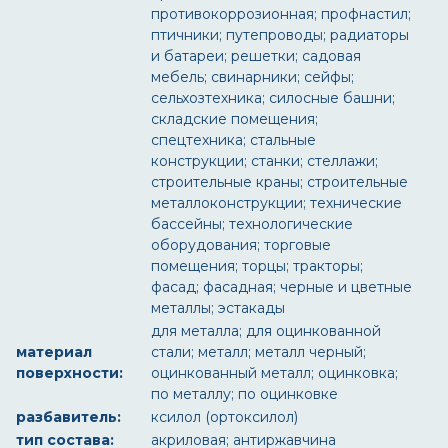
противокоррозионная; профнастил;
птичники; путепроводы; радиаторы
и батареи; решетки; садовая
мебель; свинарники; сейфы;
сельхозтехника; силосные башни;
складские помещения;
спецтехника; стальные
конструкции; станки; стеллажи;
строительные краны; строительные
металлоконструкции; технические
бассейны; технологические
оборудования; торговые
помещения; торцы; тракторы;
фасад; фасадная; черные и цветные
металлы; эстакады
для металла; для оцинкованной
материал
стали; металл; металл черный;
поверхности:
оцинкованный металл; оцинковка;
по металлу; по оцинковке
разбавитель:
ксилол (ортоксилол)
тип состава:
акриловая; антиржавчина