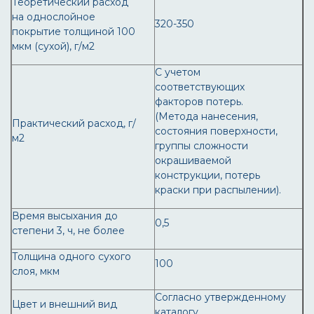
Теоретический расход
на однослойное
320-350
покрытие толщиной 100
мкм (сухой), г/м2
С учетом
соответствующих
факторов потерь.
(Метода нанесения,
Практический расход, г/
состояния поверхности,
м2
группы сложности
окрашиваемой
конструкции, потерь
краски при распылении).
Время высыхания до
0,5
степени 3, ч, не более
Толщина одного сухого
100
слоя, мкм
Согласно утвержденному
Цвет и внешний вид
каталогу