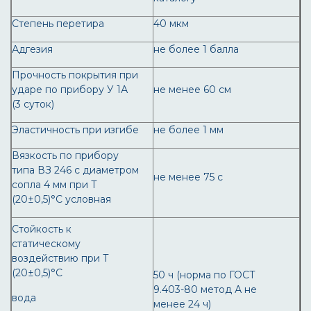
Степень перетира
40 мкм
Адгезия
не более 1 балла
Прочность покрытия при
ударе по прибору У 1А
не менее 60 см
(3 суток)
Эластичность при изгибе
не более 1 мм
Вязкость по прибору
типа ВЗ 246 с диаметром
не менее 75 с
сопла 4 мм при T
(20±0,5)°С условная
Стойкость к
статическому
воздействию при T
(20±0,5)°С
50 ч (норма по ГОСТ
9.403-80 метод А не
вода
менее 24 ч)