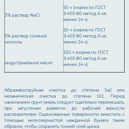
50 ч (норма по ГОСТ
9.403-80 метод А не
3% раствор NaCl
менее 24 ч)
50 ч (норма по ГОСТ
5% раствор соляной
9.403-80 метод А не
кислоты
менее 24 ч)
320 ч (норма по ГОСТ
9.403-80 метод А не
индустриальное масло
менее 24 ч)
Абразивоструйная очистка до степени Sa2 или
механическая очистка до степени St2. Перед
нанесением грунт-эмаль следует тщательно перемешать,
при загустении развести до рабочей вязкости
растворителем. Оцинкованные поверхности зачистить с
помощью мелкозернистой наждачной бумаги таким
образом, чтобы сохранить тонкий слой цинка.