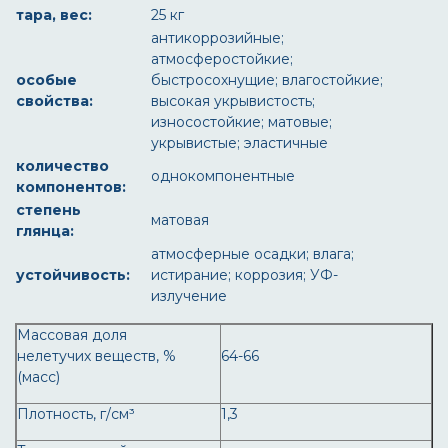
тара, вес:
25 кг
антикоррозийные;
атмосферостойкие;
особые
быстросохнущие; влагостойкие;
свойства:
высокая укрывистость;
износостойкие; матовые;
укрывистые; эластичные
количество
однокомпонентные
компонентов:
степень
матовая
глянца:
атмосферные осадки; влага;
устойчивость:
истирание; коррозия; УФ-
излучение
Массовая доля
нелетучих веществ, %
64-66
(масс)
Плотность, г/см³
1,3