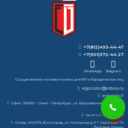
725
Цена:
от
руб/кг
КУПИТЬ
+7(812)493-44-47
ВОПРОС-ОТВЕТ
+7(901)372-44-27
Что такое патинированная бронза?
WhatsApp
Telegram
Осуществляем поставки только для ИП и Юридических лиц
Почему нельзя красить при низкой
температуре?
egocolor@inbox.ru
egocolor1
Какой самый агрессивный
Офис:
196128 г. Санкт - Петербург, ул. Варшавская, д5 к2, офис
растворитель?
301
пн-пт с 9-00 до 18-00
Как наносить цинк на металл?
Склад:
400075, Волгоград, ул. Моторная д. 9 Г (терминал ТК
Деловые Линии)