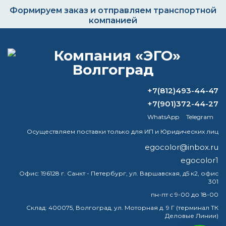
Формируем заказ и отправляем транспортной
компанией
ВОПРОС-ОТВЕТ
+7(812)493-44-47
Как наносится порошковая краска на
+7(901)372-44-27
металл?
WhatsApp
Telegram
Осуществляем поставки только для ИП и Юридических лиц
Чем разбавлять молотковую краску
DALI?
egocolor@inbox.ru
egocolor1
Какая краска держит тепло?
Офис:
196128 г. Санкт - Петербург, ул. Варшавская, д5 к2, офис
301
Чем отличается алкидная краска от
пн-пт с 9-00 до 18-00
акриловой
Склад:
400075, Волгоград, ул. Моторная д. 9 Г (терминал ТК
Деловые Линии)