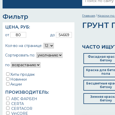
Фильтр
Главная
/
Краски по
ГРУНТ 
ЦЕНА,
РУБ
:
от
до
Кол-во на странице:
ЧАСТО ИЩУ
Сортировать по:
Фасадная крас
бетону
по
Краска для бет
пола
Хиты продаж
Новинки
Бесцветные кра
Акции
бетону
ПРОИЗВОДИТЕЛЬ:
Зимняя краск
ABC ФАРБЕН
бетону
CERTA
CERTACOR
VinCORE