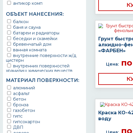
антикор комп
К
ОБЪЕКТ НАНЕСЕНИЯ:
балкон
баня и сауна
батареи и радиаторы
беседки и скамейки
Грунт быстр
бревенчатый дом
алкидно-фе
ванная комната
«ФАРБЕН»
внутренние поверхности ж/д
цистерн
по
Цена:
внутренних поверхностей
хранилищ химических веществ
водопроводы
К
МАТЕРИАЛ ПОВЕРХНОСТИ:
ворота
выхлопные системы
алюминий
автомобилей
асфальт
газопроводы
бетон
гараж
бронза
гидротехнические сооружения
газобетон
Краска КО-4
городской транспорт
гипс
воду
грузовые вагоны
гипсокартон
двери металлические
ДВП
по
детали двигателей
Цена: