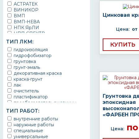
АСТРАТЕК
ВИНИКОР
Цинковая кр
ВМП
ВМП-НЕВА
НПК ЯрЛИ
Цена:
от
НПП СПЕКТР
НПФ ЭМАЛЬ
ТИП ЛКМ:
КУПИТЬ
ТЕРМА
гидроизоляция
УРЕПЛЕН
гидрофобизатор
грунтовка
грунт-эмаль
декоративная краска
краска-грунт
лак
очиститель
Грунтовка д
пластификатор
эпоксидная
преобразователь ржавчины
высоконапо
эмаль
ТИП РАБОТ:
Краска
«ФАРБЕН ПР
внутренние работы
Покрытие
наружные работы
по
грунт эмаль
Цена:
специальные
защитное покрытие
универсальные