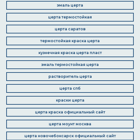
эмаль церта
церта термостойкая
церта саратов
термостойкая краска церта
кузнечная краска церта пласт
эмаль термостойкая церта
растворитель церта
церта спб
краски церта
церта краска официальный сайт
церта моунт москва
церта новочебоксарск официальный сайт