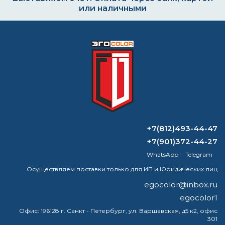
или наличными
Формируем заказ и отправляем транспортной
компанией
ВОПРОС-ОТВЕТ
+7(812)493-44-47
Как выбрать грунтовку по металлу —
+7(901)372-44-27
обзор средств
WhatsApp
Telegram
Осуществляем поставки только для ИП и Юридических лиц
Как сделать желтую краску?
egocolor@inbox.ru
Грунт-эмаль 3 в 1: характеристики и
egocolor1
особенности нанесения
Офис:
196128 г. Санкт - Петербург, ул. Варшавская, д5 к2, офис
301