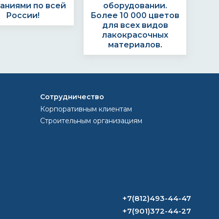
аниями по всей
оборудовании.
России!
Более 10 000 цветов
для всех видов
лакокрасочных
материалов.
ЗАКАЗ?
Сотрудничество
Корпоративным клиентам
Строительным организациям
тавляем счёт.
Формируем заказ и
та через банк,
отправляем
картой или
транспортной
наличными
компанией
+7(812)493-44-47
+7(901)372-44-27