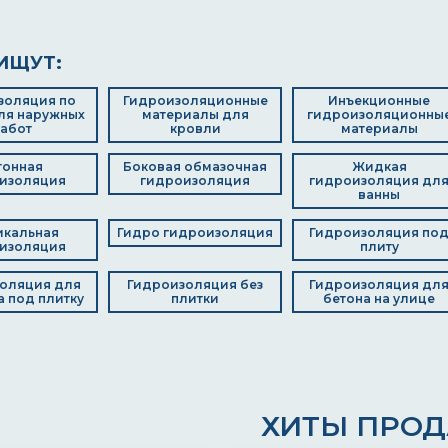
ИЩУТ:
золяция по
Гидроизоляционные
Инъекционные
ля наружных
материалы для
гидроизоляционны
абот
кровли
материалы
тонная
Боковая обмазочная
Жидкая
изоляция
гидроизоляция
гидроизоляция дл
ванны
икальная
Гидро гидроизоляция
Гидроизоляция по
изоляция
плиту
оляция для
Гидроизоляция без
Гидроизоляция дл
 под плитку
плитки
бетона на улице
ХИТЫ ПРО