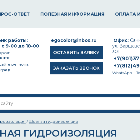
ПРОС-ОТВЕТ
ПОЛЕЗНАЯ ИНФОРМАЦИЯ
ОПЛАТА 
ик работы:
egocolor@inbox.ru
Офис:
Санк
 с 9-00 до 18-00
ул. Варшавск
301
ОСТАВИТЬ ЗАЯВКУ
ород:
онте
+7(901)3
сайте региона:
+7(812)4
ЗАКАЗАТЬ ЗВОНОК
оград
WhatsApp
T
дроизоляция
/
Шовная гидроизоляция
НАЯ ГИДРОИЗОЛЯЦИЯ