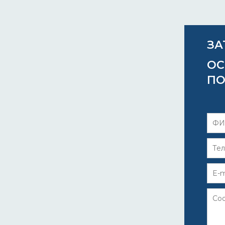
ЗА
ОС
ПО