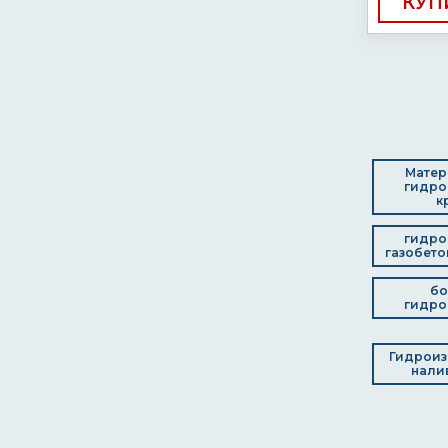
КУП
Матер
гидро
к
гидро
газобето
бо
гидро
Гидроиз
нали