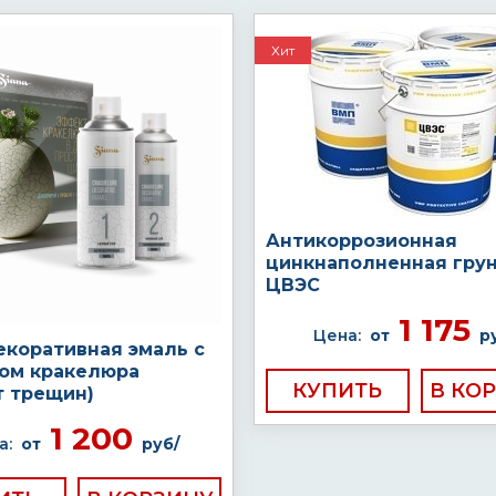
Хит
Антикоррозионная
цинкнаполненная гру
ЦВЭС
1 175
Цена:
от
р
екоративная эмаль с
ом кракелюра
КУПИТЬ
т трещин)
1 200
а:
от
руб/