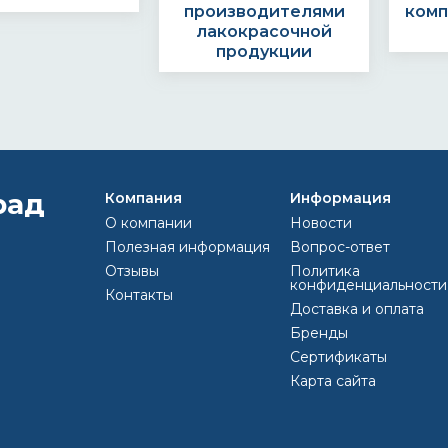
производителями
комп
лакокрасочной
продукции
Компания
КАК ОФОРМИТЬ 
Информация
О компании
Новости
Полезная информация
Вопрос-ответ
Отзывы
Политика
конфиденциальности
Контакты
Выс
Доставка и оплата
ить заявку по
Наши менеджеры
Опла
Бренды
ону или e-mail
свяжутся с Вами и
Сертификаты
812) 493 44 47
обоговорят детали
olor@inbox.ru
заказа
Карта сайта