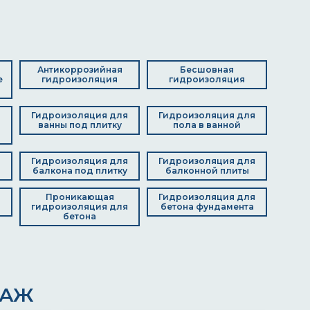
Антикоррозийная
Бесшовная
е
гидроизоляция
гидроизоляция
Гидроизоляция для
Гидроизоляция для
я
ванны под плитку
пола в ванной
д
Гидроизоляция для
Гидроизоляция для
балкона под плитку
балконной плиты
я
Проникающая
Гидроизоляция для
гидроизоляция для
бетона фундамента
бетона
ДАЖ