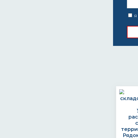
Я 
ра
терри
Рядом