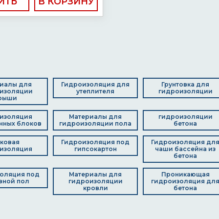
ИТЬ
иалы для
Гидроизоляция для
Грунтовка для
изоляции
утеплителя
гидроизоляции
рыши
изоляция
Материалы для
гидроизоляции
нных блоков
гидроизоляции пола
бетона
ковая
Гидроизоляция под
Гидроизоляция дл
изоляция
гипсокартон
чаши бассейна из
бетона
оляция под
Материалы для
Проникающая
вной пол
гидроизоляции
гидроизоляция дл
кровли
бетона