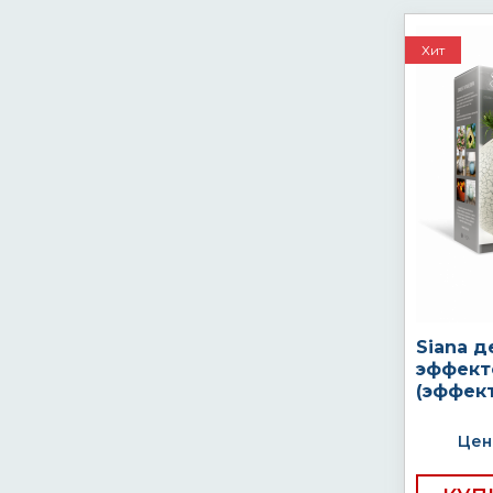
Хит
Siana д
эффект
(эффек
Цен