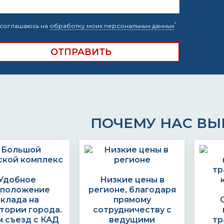
*
соглашаюсь на
обработку моих персональных данных
ПОЧЕМУ НАС В
Удобное
Низкие цены в
сположение
регионе, благодаря
склада на
прямому
тории города.
сотрудничеству с
 съезд с КАД
ведущими
тр