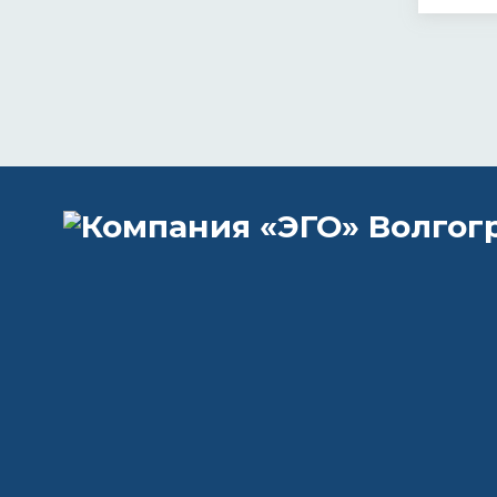
Остав
телеф
+7 (
egoc