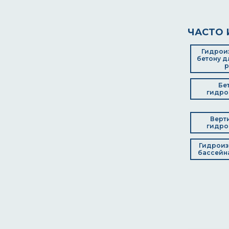
ЧАСТО 
Гидрои
бетону д
р
Бе
гидро
Верт
гидро
Гидроиз
бассейна