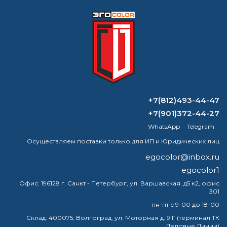
Формируем заказ и отправляем транспортной
компанией
ВОПРОС-ОТВЕТ
+7(812)493-44-47
+7(901)372-44-27
В какие цвета можно патинировать
WhatsApp
Telegram
сталь?
Осуществляем поставки только для ИП и Юридических лиц
В чем разница между огнезащитной и
egocolor@inbox.ru
вспучивающейся краской?
egocolor1
Офис:
196128 г. Санкт - Петербург, ул. Варшавская, д5 к2, офис
Что такое растворитель сольвент?
301
пн-пт с 9-00 до 18-00
Чем разбавить краску базу?
Склад:
400075, Волгоград, ул. Моторная д. 9 Г (терминал ТК
Деловые Линии)