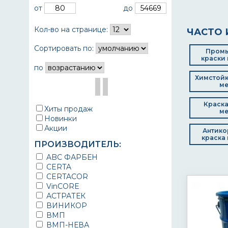
от
до
Кол-во на странице:
ЧАСТО 
Сортировать по:
Пром
краски 
по
Химстойк
ме
Краска
Хиты продаж
ме
Новинки
Акции
Антико
краска 
ПРОИЗВОДИТЕЛЬ:
ABC ФАРБЕН
CERTA
CERTACOR
VinCORE
АСТРАТЕК
ВИНИКОР
ВМП
ВМП-НЕВА