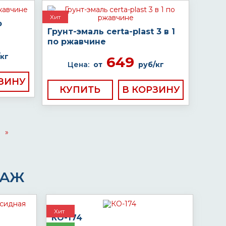
Хит
о
Грунт-эмаль certa-plast 3 в 1
по ржавчине
кг
649
Цена:
от
руб/кг
КУПИТЬ
»
ДАЖ
Хит
КО-174