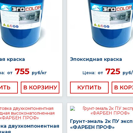
ая краска
Эпоксидная краска
755
725
а:
от
руб/кг
Цена:
от
руб/
ИТЬ
КУПИТЬ
Грунт-эмаль 2к ПУ экс
вка двухкомпонентная
«ФАРБЕН ПРОФ»
дная