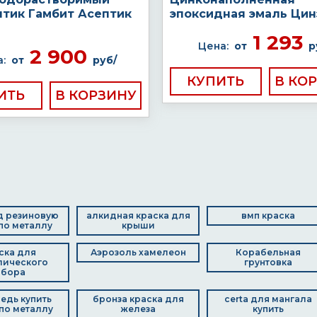
птик Гамбит Асептик
эпоксидная эмаль Цин
1 293
Цена:
от
р
2 900
:
от
руб/
КУПИТЬ
ИТЬ
д резиновую
алкидная краска для
вмп краска
по металлу
крыши
ска для
Аэрозоль хамелеон
Корабельная
лического
грунтовка
абора
медь купить
бронза краска для
certa для мангала
по металлу
железа
купить