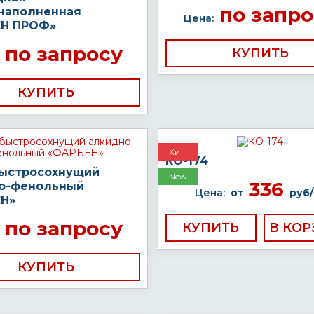
по запро
наполненная
Цена:
Н ПРОФ»
по запросу
КУПИТЬ
КУПИТЬ
Хит
КО-174
быстросохнущий
New
336
о-фенольный
Цена:
от
руб/
Н»
по запросу
КУПИТЬ
КУПИТЬ