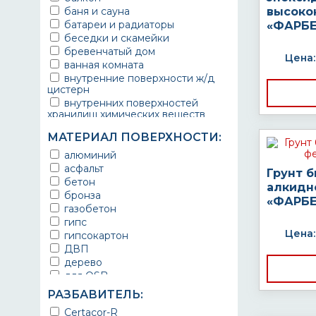
баня и сауна
высоко
батареи и радиаторы
«ФАРБЕ
беседки и скамейки
бревенчатый дом
Цена:
ванная комната
внутренние поверхности ж/д
цистерн
внутренних поверхностей
хранилищ химических веществ
водопроводы
МАТЕРИАЛ ПОВЕРХНОСТИ:
ворота
выхлопные системы
алюминий
автомобилей
асфальт
Грунт 
газопроводы
бетон
алкидн
гараж
бронза
«ФАРБЕ
гидротехнические сооружения
газобетон
городской транспорт
гипс
грузовые вагоны
Цена:
гипсокартон
двери металлические
ДВП
детали двигателей
дерево
детали машин
для OSB
детали механизмов
для бетона
РАЗБАВИТЕЛЬ:
для автомобилей
для гипса
Certacor-R
для бассейна