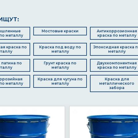
ИЩУТ:
ышленные
Мостовые краски
Антикоррозионная
по металлу
краска по металлу
ая краска по
Краска под воду по
Эпоксидная краска п
таллу
металлу
металлу
 патина по
Грунт краска по
Двухкомпонентная
таллу
металлу
краска по металлу
ррозийная
Краска для чугуна по
Краска для
по металлу
металлу
металлического
забора