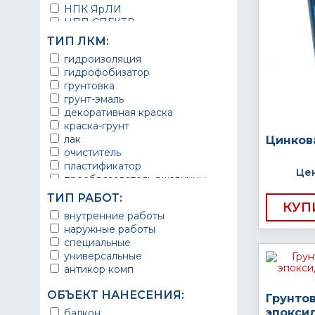
НПК ЯрЛИ
НПП СПЕКТР
НПФ ЭМАЛЬ
ТИП ЛКМ:
ТЕРМА
гидроизоляция
УРЕПЛЕН
гидрофобизатор
грунтовка
грунт-эмаль
декоративная краска
краска-грунт
лак
Цинков
очиститель
пластификатор
Цен
преобразователь ржавчины
эмаль
ТИП РАБОТ:
Краска
КУП
внутренние работы
Покрытие
наружные работы
грунт эмаль
специальные
защитное покрытие
универсальные
антикор комп
ОБЪЕКТ НАНЕСЕНИЯ:
Грунто
эпокси
балкон