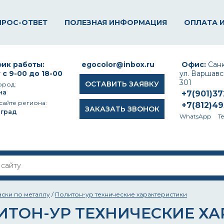
ПРОС-ОТВЕТ
ПОЛЕЗНАЯ ИНФОРМАЦИЯ
ОПЛАТА 
ик работы:
egocolor@inbox.ru
Офис:
Санк
 с 9-00 до 18-00
ул. Варшавск
301
ОСТАВИТЬ ЗАЯВКУ
ород:
на
+7(901)3
сайте региона:
+7(812)4
ЗАКАЗАТЬ ЗВОНОК
оград
WhatsApp
T
аски по металлу
/
Политон-ур технические характеристики
ИТОН-УР ТЕХНИЧЕСКИЕ Х