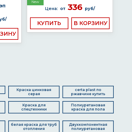
New
336
эп
Цена:
от
руб/
уб/
КУПИТЬ
Краска цинковая
certa plast по
серая
ржавчине купить
Краска для
Полиуретановая
спецтехники
краска для пола
белая краска для труб
Двухкомпонентная
отопления
полиуретановая