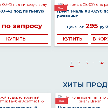
Хит
 КО-42 под питьевую
Грунт эмаль ХВ-0278 п
ржавчине
по запросу
295
Цена:
от
руб/
КУПИТЬ
КУПИТЬ
...
1
2
3
143
ХИТЫ ПРО
Хит
водорастворимый
Цинконаполненная