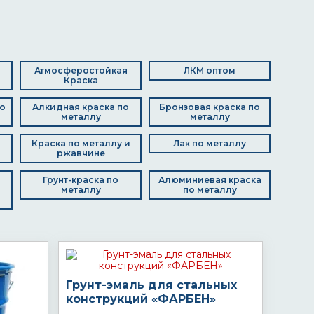
Атмосферостойкая
ЛКМ оптом
Краска
о
Алкидная краска по
Бронзовая краска по
металлу
металлу
Краска по металлу и
Лак по металлу
ржавчине
Грунт-краска по
Алюминиевая краска
металлу
по металлу
Грунт-эмаль для стальных
конструкций «ФАРБЕН»