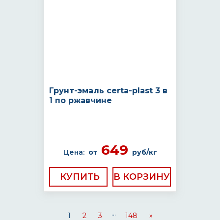
Грунт-эмаль certa-plast 3 в
1 по ржавчине
649
Цена:
от
руб/кг
КУПИТЬ
...
1
2
3
148
»