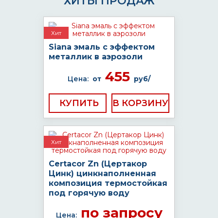
ХИТЫ ПРОДАЖ
Хит
Siana эмаль с эффектом
металлик в аэрозоли
455
Цена:
от
руб/
КУПИТЬ
Хит
Certacor Zn (Цертакор
Цинк) цинкнаполненная
композиция термостойкая
под горячую воду
по запросу
Цена: