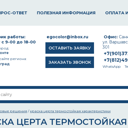
ПРОС-ОТВЕТ
ПОЛЕЗНАЯ ИНФОРМАЦИЯ
ОПЛАТА 
ик работы:
egocolor@inbox.ru
Офис:
Санк
 с 9-00 до 18-00
ул. Варшавск
301
ОСТАВИТЬ ЗАЯВКУ
ород:
онте
+7(901)3
сайте региона:
+7(812)4
ЗАКАЗАТЬ ЗВОНОК
оград
WhatsApp
T
товые решения
/
краска церта термостойкая характеристики
СКА ЦЕРТА ТЕРМОСТОЙКАЯ