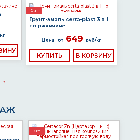
Хит
о
Грунт-эмаль certa-plast 3 в 1
по ржавчине
кг
649
Цена:
от
руб/кг
КУПИТЬ
»
ДАЖ
Хит
ческая