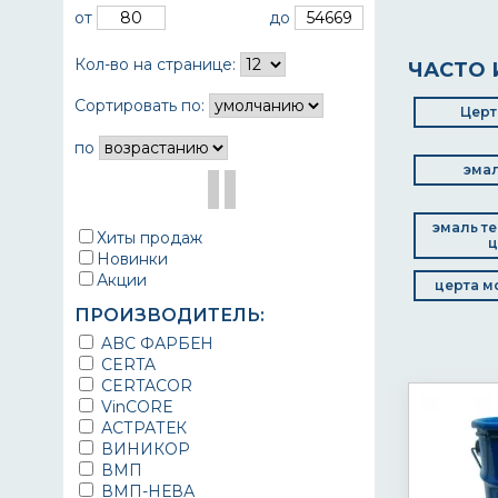
от
до
Кол-во на странице:
ЧАСТО 
Сортировать по:
Церт
по
эмал
эмаль т
Хиты продаж
ц
Новинки
Акции
церта м
ПРОИЗВОДИТЕЛЬ:
ABC ФАРБЕН
CERTA
CERTACOR
VinCORE
АСТРАТЕК
ВИНИКОР
ВМП
ВМП-НЕВА