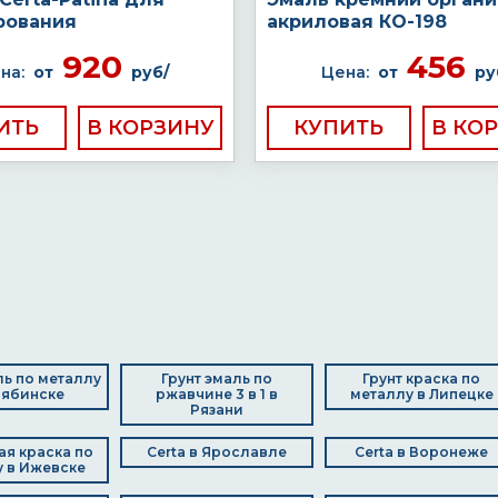
рования
акриловая КО-198
920
456
на:
от
руб/
Цена:
от
ру
ИТЬ
КУПИТЬ
ль по металлу
Грунт эмаль по
Грунт краска по
лябинске
ржавчине 3 в 1 в
металлу в Липецке
Рязани
я краска по
Certa в Ярославле
Certa в Воронеже
 в Ижевске