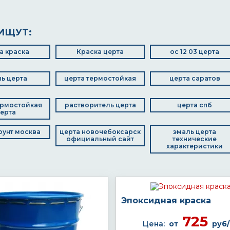
ИЩУТ:
а краска
Краска церта
ос 12 03 церта
ь церта
церта термостойкая
церта саратов
ермостойкая
растворитель церта
церта спб
ерта
оунт москва
церта новочебоксарск
эмаль церта
официальный сайт
технические
характеристики
Эпоксидная краска
725
Цена:
от
руб/