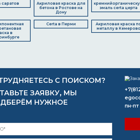
 саратов
Акриловая краска для
кремнийорганическ
бетона в Ростове на
эмаль certa церта
Дону
мпонентная
Certa в Перми
Акриловая краска п
ретановая
металлу в Кемеров
аска в
ринбурге
ТРУДНЯЕТЕСЬ С ПОИСКОМ?
+7(81
ТАВЬТЕ ЗАЯВКУ, МЫ
egoco
ДБЕРЁМ НУЖНОЕ
пн-пт