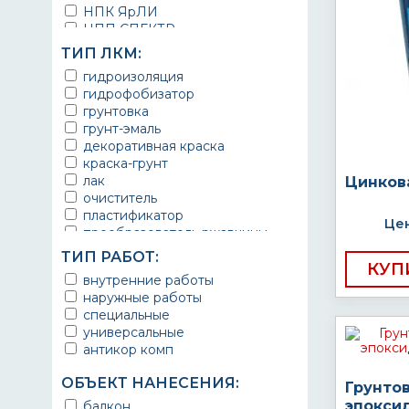
НПК ЯрЛИ
НПП СПЕКТР
НПФ ЭМАЛЬ
ТИП ЛКМ:
ТЕРМА
гидроизоляция
УРЕПЛЕН
гидрофобизатор
грунтовка
грунт-эмаль
декоративная краска
краска-грунт
лак
Цинков
очиститель
пластификатор
Цен
преобразователь ржавчины
эмаль
ТИП РАБОТ:
Краска
КУП
внутренние работы
Покрытие
наружные работы
грунт эмаль
специальные
защитное покрытие
универсальные
антикор комп
ОБЪЕКТ НАНЕСЕНИЯ:
Грунто
эпокси
балкон