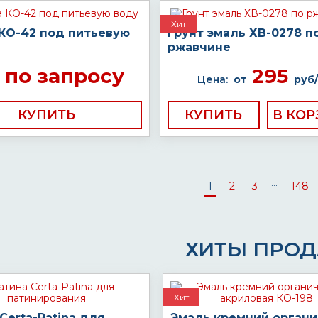
Хит
 КО-42 под питьевую
Грунт эмаль ХВ-0278 п
ржавчине
по запросу
295
Цена:
от
руб/
КУПИТЬ
КУПИТЬ
...
1
2
3
148
ХИТЫ ПРО
Хит
Certa-Patina для
Эмаль кремний органи