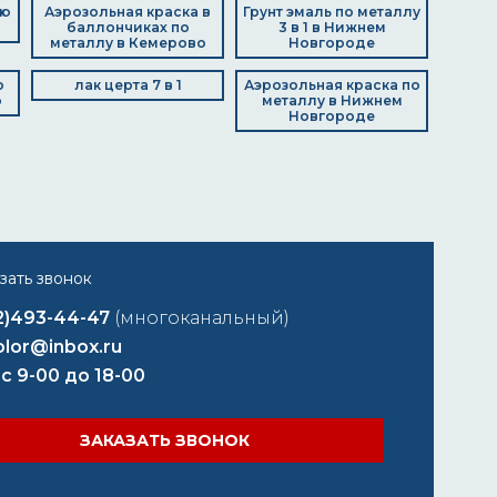
ую
Аэрозольная краска в
Грунт эмаль по металлу
баллончиках по
3 в 1 в Нижнем
металлу в Кемерово
Новгороде
о
лак церта 7 в 1
Аэрозольная краска по
о
металлу в Нижнем
Новгороде
2)493-44-47
(многоканальный)
lor@inbox.ru
 с 9-00 до 18-00
ЗАКАЗАТЬ ЗВОНОК