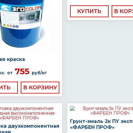
КУПИТЬ
ая краска
755
а:
от
руб/кг
ИТЬ
Грунт-эмаль 2к ПУ экс
вка двухкомпонентная
«ФАРБЕН ПРОФ»
дная