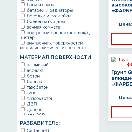
баня и сауна
высоко
батареи и радиаторы
«ФАРБЕ
беседки и скамейки
бревенчатый дом
Цена:
ванная комната
внутренние поверхности ж/д
цистерн
внутренних поверхностей
хранилищ химических веществ
водопроводы
МАТЕРИАЛ ПОВЕРХНОСТИ:
ворота
выхлопные системы
алюминий
автомобилей
асфальт
Грунт 
газопроводы
бетон
алкидн
гараж
бронза
«ФАРБЕ
гидротехнические сооружения
газобетон
городской транспорт
гипс
грузовые вагоны
Цена:
гипсокартон
двери металлические
ДВП
детали двигателей
дерево
детали машин
для OSB
детали механизмов
для бетона
РАЗБАВИТЕЛЬ:
для автомобилей
для гипса
Certacor-R
для бассейна