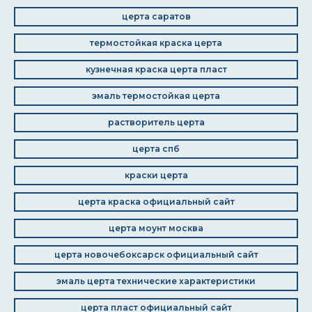
церта саратов
термостойкая краска церта
кузнечная краска церта пласт
эмаль термостойкая церта
растворитель церта
церта спб
краски церта
церта краска официальный сайт
церта моунт москва
церта новочебоксарск официальный сайт
эмаль церта технические характеристики
церта пласт официальный сайт