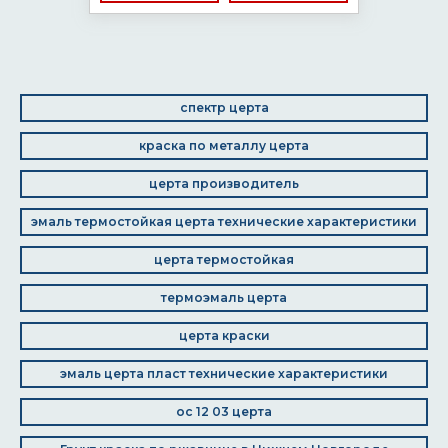
спектр церта
краска по металлу церта
церта производитель
эмаль термостойкая церта технические характеристики
церта термостойкая
термоэмаль церта
церта краски
эмаль церта пласт технические характеристики
ос 12 03 церта