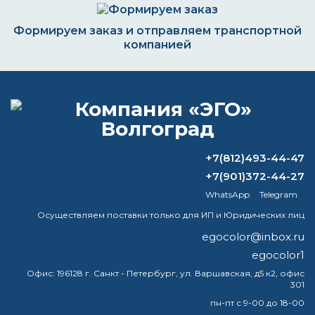
Формируем заказ и отправляем транспортной
компанией
ВОПРОС-ОТВЕТ
+7(812)493-44-47
Для чего используют растворитель
646?
+7(901)372-44-27
WhatsApp
Telegram
Можно ли красить акриловой краской
Осуществляем поставки только для ИП и Юридических лиц
на морозе
egocolor@inbox.ru
Как называется самая черная краска в
egocolor1
мире?
Офис:
196128 г. Санкт - Петербург, ул. Варшавская, д5 к2, офис
301
Можно ли патинировать медь
пн-пт с 9-00 до 18-00
уксусом?